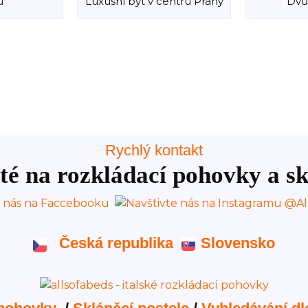
u
Luxusní byt v centru Prahy
Dvů
Rychlý kontakt
té na rozkládací pohovky a sk
Česká republika
Slovensko