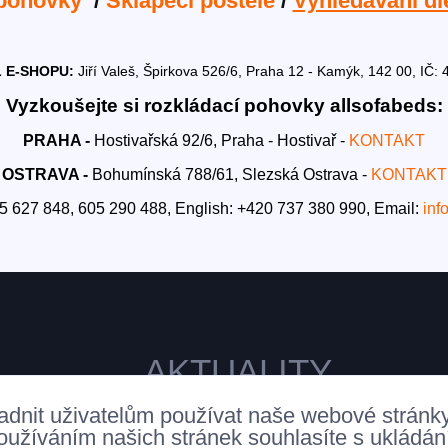
 pohovky
/
Sklápěcí postele
/
Vyhledávání dl
 E-SHOPU:
Jiří Valeš, Špirkova 526/6, Praha 12 - Kamýk, 142 00, I
Vyzkoušejte si rozkládací pohovky allsofabeds:
PRAHA -
Hostivařská 92/6, Praha - Hostivař -
KONTAKT
OSTRAVA -
Bohumínská 788/61, Slezská Ostrava -
KONTAKT
5 627 848, 605 290 488,
English: +420 737 380 990,
Email:
inf
AKTUALITY
adnit uživatelům používat naše webové stránk
oužíváním našich stránek souhlasíte s ukládá