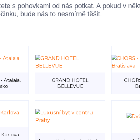
ete s pohovkami od nás potkat. A pokud v něk
činku, bude nás to nesmírně těšit.
- Atalaia,
GRAND HOTEL
CHORS 
lsko
BELLEVUE
Br
 Karlova