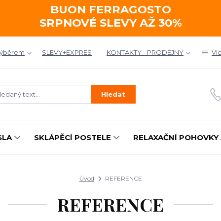
BUON FERRAGOSTO
SRPNOVÉ SLEVY AŽ 30%
výběrem
SLEVY+EXPRES
KONTAKTY - PRODEJNY
Ví
Hledat
SLA
SKLÁPĚCÍ POSTELE
RELAXAČNÍ POHOVKY 
Úvod
REFERENCE
REFERENCE