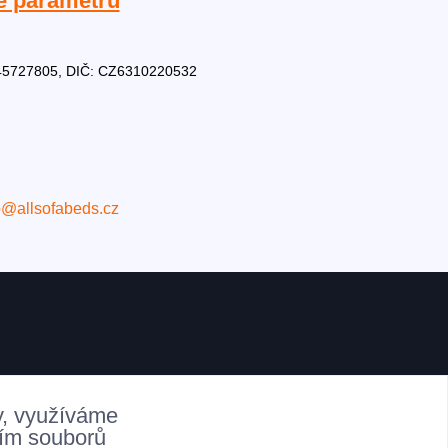
e parametrů
Č: 45727805, DIČ: CZ6310220532
o@allsofabeds.cz
y, využíváme
ním souborů