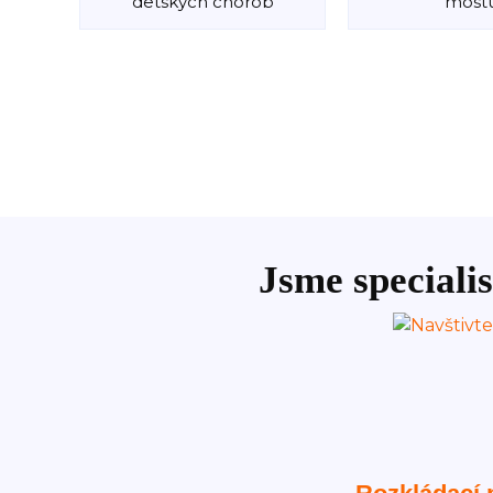
detských chorôb
most
Jsme specialis