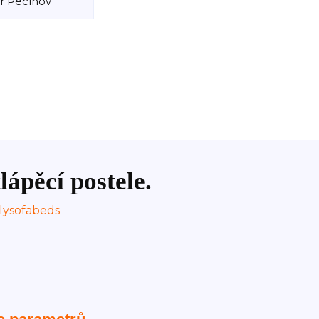
r Pecínov
lápěcí postele.