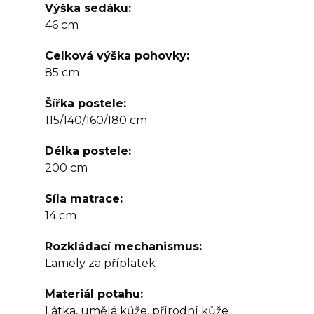
Výška sedáku
46 cm
Celková výška pohovky
85 cm
Šířka postele
115/140/160/180 cm
Délka postele
200 cm
Síla matrace
14 cm
Rozkládací mechanismus
Lamely za příplatek
Materiál potahu
Látka, umělá kůže, přírodní kůže