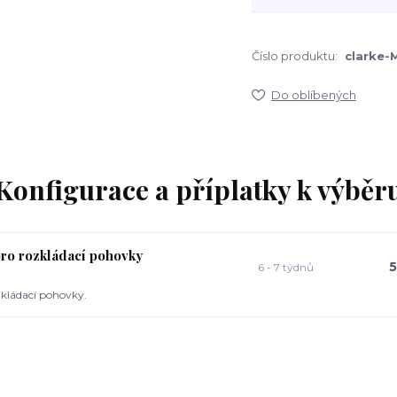
Číslo produktu:
clarke-
Do oblíbených
Konfigurace a příplatky k výběr
pro rozkládací pohovky
5
6 - 7 týdnů
kládací pohovky.