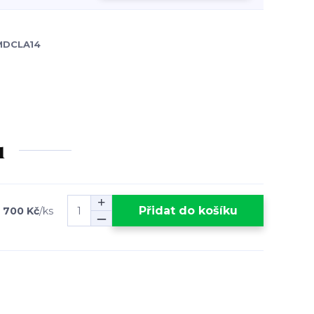
MDCLA14
u
Přidat do košíku
 700 Kč
/
ks