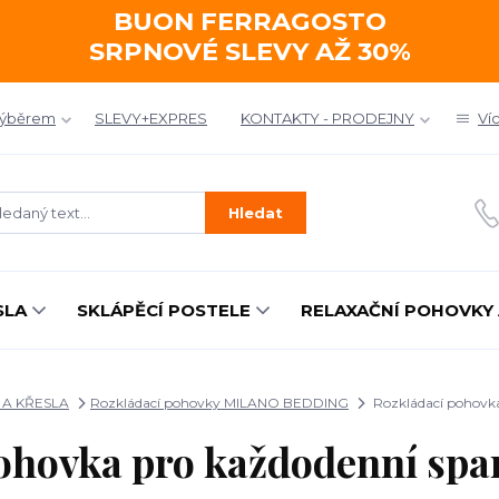
BUON FERRAGOSTO
SRPNOVÉ SLEVY AŽ 30%
výběrem
SLEVY+EXPRES
KONTAKTY - PRODEJNY
Ví
Hledat
SLA
SKLÁPĚCÍ POSTELE
RELAXAČNÍ POHOVKY 
A KŘESLA
Rozkládací pohovky MILANO BEDDING
Rozkládací pohovka
ohovka pro každodenní sp