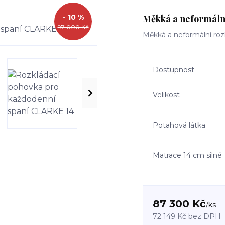
- 10 %
Měkká a neformální
97 000 Kč
Měkká a neformální ro
Dostupnost
Velikost
Potahová látka
Matrace 14 cm silné
87 300 Kč
/
ks
72 149 Kč
bez DPH