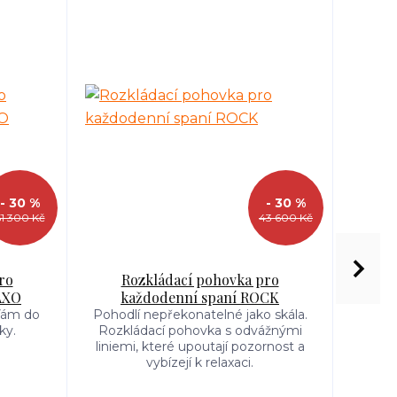
- 30 %
- 30 %
51 300 Kč
43 600 Kč
ro
Rozkládací pohovka pro
R
AXO
každodenní spaní ROCK
kaž
 Vám do
Pohodlí nepřekonatelné jako skála.
Rozk
ky.
Rozkládací pohovka s odvážnými
tvarem
liniemi, které upoutají pozornost a
a přík
vybízejí k relaxaci.
el