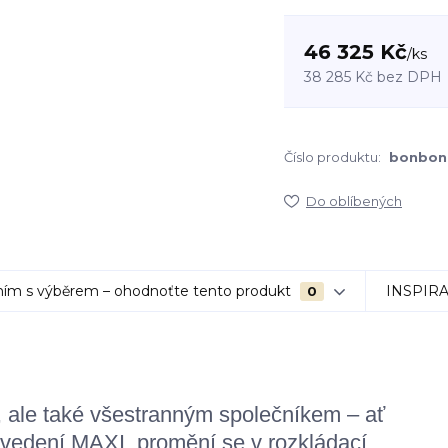
46 325 Kč
/
ks
38 285 Kč
bez DPH
Číslo produktu:
bonbon 
Do oblíbených
ím s výběrem – ohodnoťte tento produkt
INSPIR
0
 ale také všestranným společníkem – ať
ovedení MAXI, promění se v rozkládací