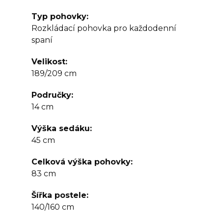
Typ pohovky
Rozkládací pohovka pro každodenní
spaní
Velikost
189/209 cm
Područky
14 cm
Výška sedáku
45 cm
Celková výška pohovky
83 cm
Šířka postele
140/160 cm