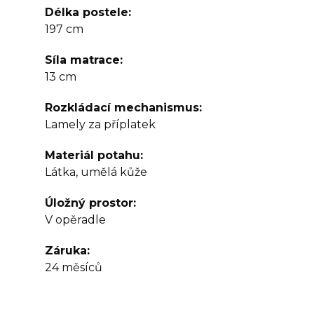
Délka postele
197 cm
Síla matrace
13 cm
Rozkládací mechanismus
Lamely za příplatek
Materiál potahu
Látka, umělá kůže
Úložný prostor
V opěradle
Záruka
24 měsíců