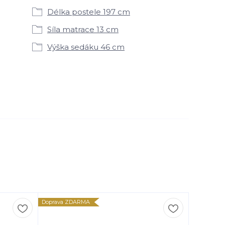
Délka postele 197 cm
Síla matrace 13 cm
Výška sedáku 46 cm
Doprava ZDARMA
Doprava Z