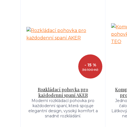
- 15 %
36 100 Kč
Rozkládací pohovka pro
Kompa
každodenní spaní AKER
pro
Moderní rozkládací pohovka pro
Jedno
každodenní spaní, která spojuje
čalo
elegantní design, vysoký komfort a
Látkový
snadné rozkládání.
ne