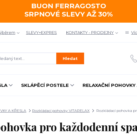
BUON FERRAGOSTO
SRPNOVÉ SLEVY AŽ 30%
výběrem
SLEVY+EXPRES
KONTAKTY - PRODEJNY
Ví
Hledat
SLA
SKLÁPĚCÍ POSTELE
RELAXAČNÍ POHOVKY 
VKY A KŘESLA
Rozkládací pohovky VITARELAX
Rozkládací pohovka p
pohovka pro každodenní s