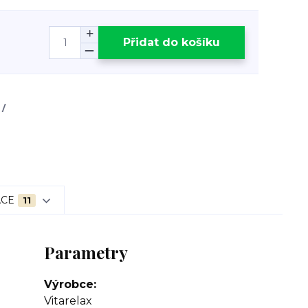
Přidat do košíku
/
ACE
11
Parametry
Výrobce
Vitarelax