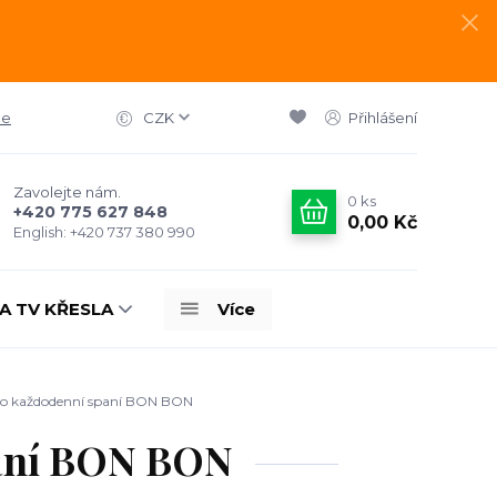
ce
CZK
Přihlášení
Zavolejte nám.
0
ks
+420 775 627 848
0,00 Kč
English: +420 737 380 990
A TV KŘESLA
Více
ro každodenní spaní BON BON
paní BON BON