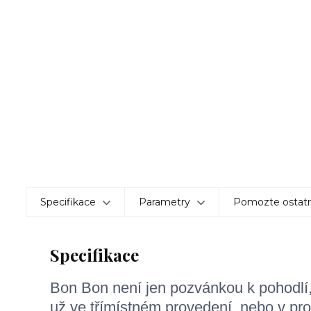
Specifikace
Parametry
Pomozte ostatn
Specifikace
Bon Bon není jen pozvánkou k pohodlí,
už ve třímístném provedení, nebo v pr