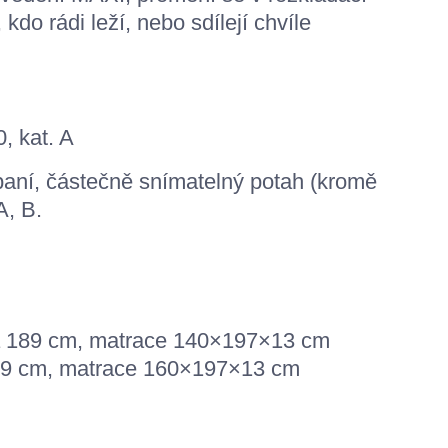
 kdo rádi leží, nebo
sdílejí chvíle
, kat. A
aní, částečně snímatelný potah (kromě
A, B.
ka 189 cm, matrace 140×197×13 cm
209 cm, matrace 160×197×13 cm