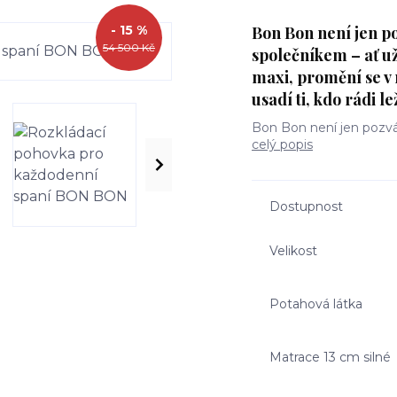
- 15 %
Bon Bon není jen p
54 500 Kč
společníkem – ať u
maxi, promění se v 
usadí ti, kdo rádi l
Bon Bon není jen pozvá
celý popis
Dostupnost
Velikost
Potahová látka
Matrace 13 cm silné