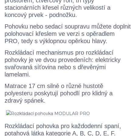
prostorem, čtvercový roh, tři typy
stacionárních křesel různých velikostí a
koncový prvek - podnožku.
Pohovku nebo sedací soupravu můžete doplnit
polohovací křeslem ve verzi s opěradlem
PRO, tedy s výklopnou opěrkou hlavy.
Rozkládací mechanismus pro rozkládací
pohovky je ve dvou provedeních: elektricky
svařovaná síťovina nebo s dřevěnými
lamelami.
Matrace 17 cm silné o různé hustotě
polyesteru poskytují pohodlí pro klidný a
zdravý spánek.
Rozkládací pohovka pro každodenní spaní,
potahová látka kategorie A, B, C, D, E, F.