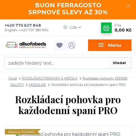
BUON FERRAGOSTO
SRPNOVÉ SLEVY AŽ 30%
+420 775 627 848
0
ks
CZK
0,00 Kč
English: +420 737 380 990
Menu
Hledat
Úvod
ROZKLÁDACÍ POHOVKY A KŘESLA
Rozkládací pohovky DIENNE
SALOTTI
MODULAR
Rozkládací pohovka pro každodenní spaní PRO
Rozkládací pohovka pro
každodenní spaní PRO
Doprava ZDARMA