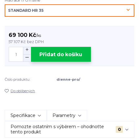
Matrace 17 cm silné
69 100 Kč
/
ks
57 107 Kč
bez DPH
Přidat do košíku
Číslo produktu:
dienne-pro/
Do oblíbených
Specifikace
Parametry
Pomozte ostatním s výběrem – ohodnoťte
0
tento produkt