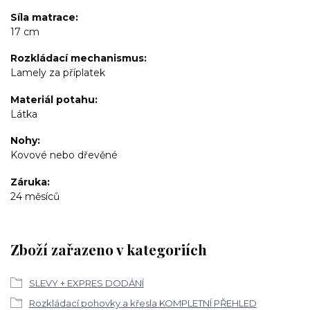
Síla matrace
17 cm
Rozkládací mechanismus
Lamely za příplatek
Materiál potahu
Látka
Nohy
Kovové nebo dřevěné
Záruka
24 měsíců
Zboží zařazeno v kategoriích
SLEVY + EXPRES DODÁNÍ
Rozkládací pohovky a křesla KOMPLETNÍ PŘEHLED