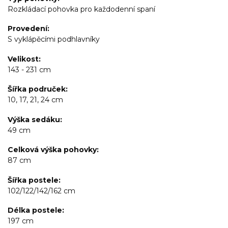
Rozkládací pohovka pro každodenní spaní
Provedení
S vyklápěcími podhlavníky
Velikost
143 - 231 cm
Šířka područek
10, 17, 21, 24 cm
Výška sedáku
49 cm
Celková výška pohovky
87 cm
Šířka postele
102/122/142/162 cm
Délka postele
197 cm