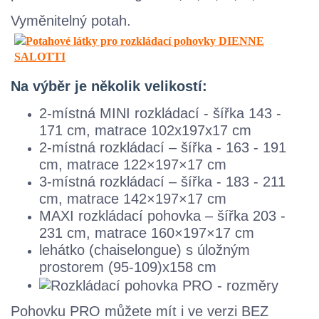
Vyměnitelný potah.
Na výběr je několik velikostí:
2-místná MINI rozkládací - šířka 143 -
171 cm, matrace 102x197x17 cm
2-místná rozkládací – šířka - 163 - 191
cm, matrace 122×197×17 cm
3-místná rozkládací – šířka - 183 - 211
cm, matrace 142×197×17 cm
MAXI rozkládací pohovka – šířka 203 -
231 cm, matrace 160×197×17 cm
lehátko (chaiselongue) s úložným
prostorem (95-109)x158 cm
Pohovku PRO můžete mít i ve verzi BEZ