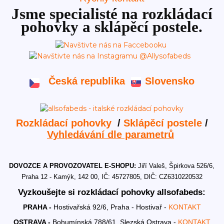
Jsme specialisté na rozkládací
pohovky a sklápěcí postele.
Česká republika
Slovensko
Rozkládací pohovky
/
Sklápěcí postele
/
Vyhledávání dle parametrů
DOVOZCE A PROVOZOVATEL E-SHOPU:
Jiří Valeš, Špirkova 526/6,
Praha 12 - Kamýk, 142 00, IČ: 45727805, DIČ: CZ6310220532
Vyzkoušejte si rozkládací pohovky allsofabeds:
PRAHA -
Hostivařská 92/6, Praha - Hostivař -
KONTAKT
OSTRAVA -
Bohumínská 788/61, Slezská Ostrava -
KONTAKT