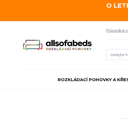
O LET
Průvodce 
ROZKLÁDACÍ POHOVKY A KŘE