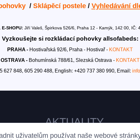
 pohovky
/
Sklápěcí postele
/
Vyhledávání dl
 E-SHOPU:
Jiří Valeš, Špirkova 526/6, Praha 12 - Kamýk, 142 00, I
Vyzkoušejte si rozkládací pohovky allsofabeds:
PRAHA -
Hostivařská 92/6, Praha - Hostivař -
KONTAKT
OSTRAVA -
Bohumínská 788/61, Slezská Ostrava -
KONTAKT
5 627 848, 605 290 488,
English: +420 737 380 990,
Email:
inf
AKTUALITY
adnit uživatelům používat naše webové stránk