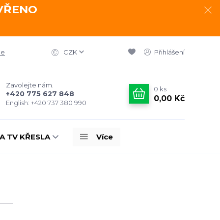
AVŘENO
ce
CZK
Přihlášení
Zavolejte nám.
0
ks
+420 775 627 848
0,00 Kč
English: +420 737 380 990
A TV KŘESLA
Více