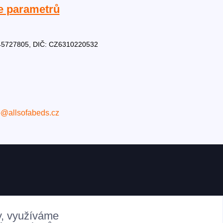
e parametrů
Č: 45727805, DIČ: CZ6310220532
o@allsofabeds.cz
y, využíváme