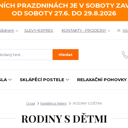
NÍCH PRAZDNINÁCH JE V SOBOTY Z
OD SOBOTY 27.6. DO 29.8.2026
výběrem
SLEVY+EXPRES
KONTAKTY - PRODEJNY
Ví
Hledat
SLA
SKLÁPĚCÍ POSTELE
RELAXAČNÍ POHOVKY 
Úvod
Najděte si řešení
RODINY S DĚTMI
RODINY S DĚTMI