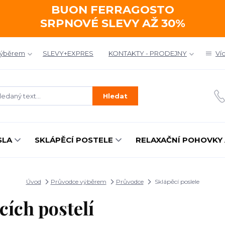
BUON FERRAGOSTO
SRPNOVÉ SLEVY AŽ 30%
výběrem
SLEVY+EXPRES
KONTAKTY - PRODEJNY
Ví
Hledat
SLA
SKLÁPĚCÍ POSTELE
RELAXAČNÍ POHOVKY 
Úvod
Průvodce výběrem
Průvodce
Sklápěcí poslele
cích postelí