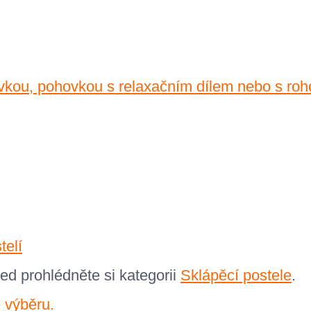
hovkou, pohovkou s relaxačním dílem nebo s ro
telí
led prohlédněte si kategorii
Sklápěcí postele
.
 výběru.