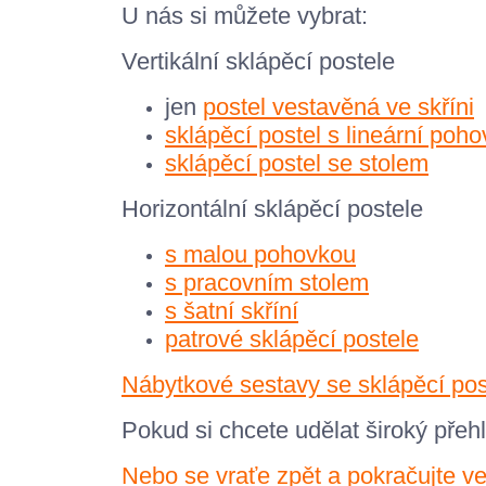
U nás si můžete vybrat:
Vertikální sklápěcí postele
jen
postel vestavěná ve skříni
sklápěcí postel s lineární po
sklápěcí postel se stolem
Horizontální sklápěcí postele
s malou pohovkou
s pracovním stolem
s šatní skříní
patrové sklápěcí postele
Nábytkové sestavy se sklápěcí pos
Pokud si chcete udělat široký přeh
Nebo se vraťe zpět a pokračujte ve