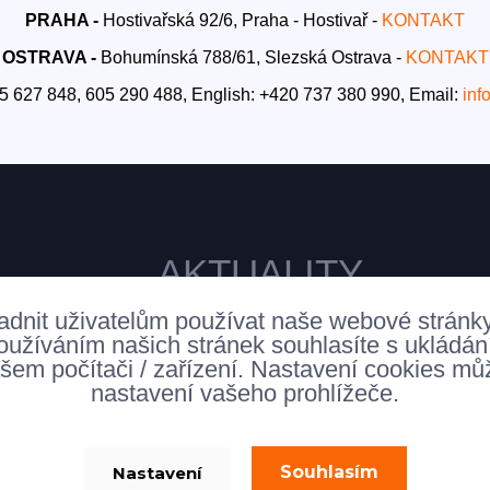
PRAHA -
Hostivařská 92/6, Praha - Hostivař -
KONTAKT
OSTRAVA -
Bohumínská 788/61, Slezská Ostrava -
KONTAKT
5 627 848, 605 290 488,
English: +420 737 380 990,
Email:
inf
AKTUALITY
adnit uživatelům používat naše webové stránk
oužíváním našich stránek souhlasíte s ukládá
šem počítači / zařízení. Nastavení cookies mů
nastavení vašeho prohlížeče.
Souhlasím
Nastavení