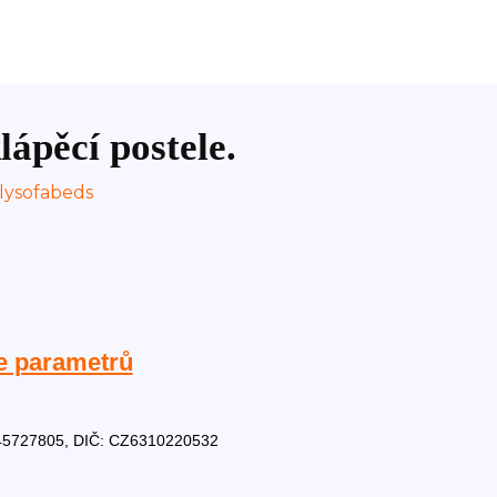
lápěcí postele.
e parametrů
Č: 45727805, DIČ: CZ6310220532