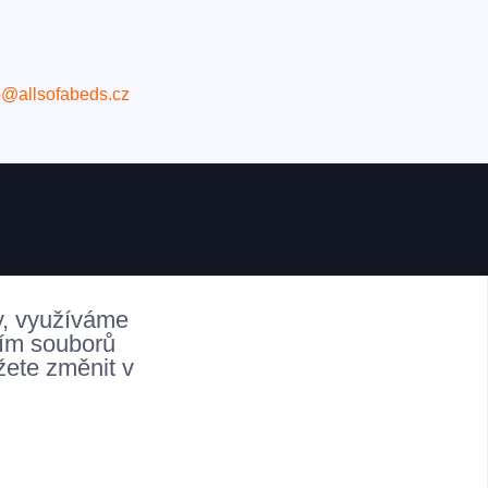
o@allsofabeds.cz
y, využíváme
ním souborů
žete změnit v