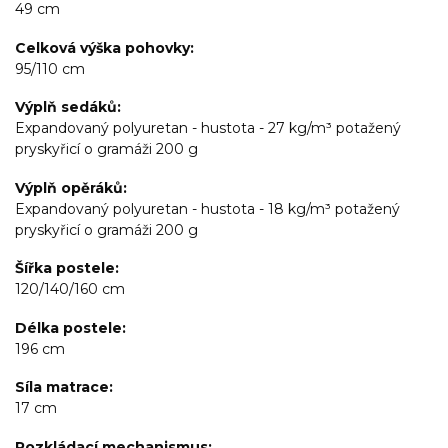
49 cm
Celková výška pohovky
95/110 cm
Výplň sedáků
Expandovaný polyuretan - hustota - 27 kg/m³ potažený
pryskyřicí o gramáži 200 g
Výplň opěráků
Expandovaný polyuretan - hustota - 18 kg/m³ potažený
pryskyřicí o gramáži 200 g
Šířka postele
120/140/160 cm
Délka postele
196 cm
Síla matrace
17 cm
Rozkládací mechanismus