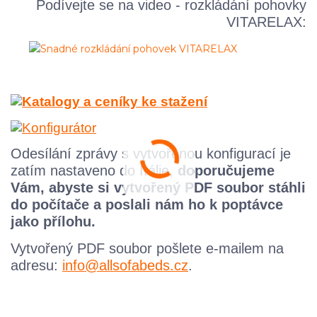
Podívejte se na video - rozkládání pohovky
VITARELAX:
Odesílání zprávy s vytvořenou konfigurací je
zatím nastaveno do Itálie,
doporučujeme
Vám, abyste si vytvořený PDF soubor stáhli
do počítače a poslali nám ho k poptávce
jako přílohu.
Vytvořený
PDF
soubor pošlete e-mailem na
adresu:
info@allsofabeds.cz
.