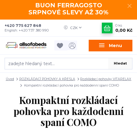
BUON FERRAGOSTO
SRPNOVÉ SLEVY AŽ 30%
+420 775 627 848
0
ks
CZK
0,00 Kč
English: +420 737 380 990
Menu
Hledat
Úvod
ROZKLÁDACÍ POHOVKY A KŘESLA
Rozkládací pohovky VITARELAX
Kompaktní rozkládací pohovka pro každodenní spaní COMO
Kompaktní rozkládací
pohovka pro každodenní
spaní COMO