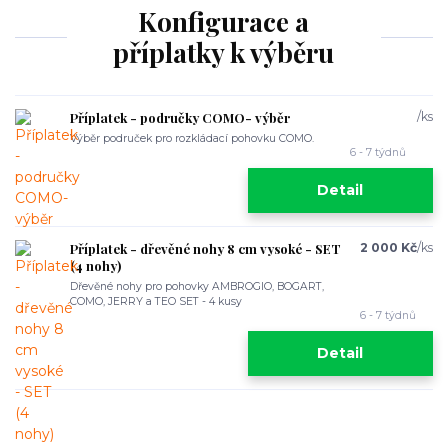
Konfigurace a
příplatky k výběru
Příplatek - područky COMO- výběr
/
ks
Výběr područek pro rozkládací pohovku COMO.
6 - 7 týdnů
Detail
Příplatek - dřevěné nohy 8 cm vysoké - SET
2 000 Kč
/
ks
(4 nohy)
Dřevěné nohy pro pohovky AMBROGIO, BOGART,
COMO, JERRY a TEO SET - 4 kusy
6 - 7 týdnů
Detail