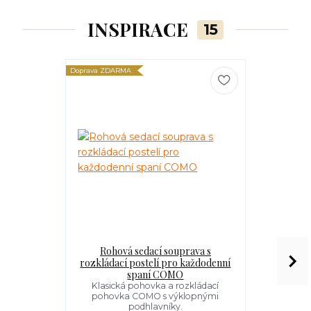
INSPIRACE
15
Doprava ZDARMA
Doprava ZDARM
Rohová sedací souprava s
Rozkl
rozkládací postelí pro každodenní
každod
spaní COMO
Originální 
své kontras
Klasická pohovka a rozkládací
pohovka COMO s výklopnými
podhlavníky.