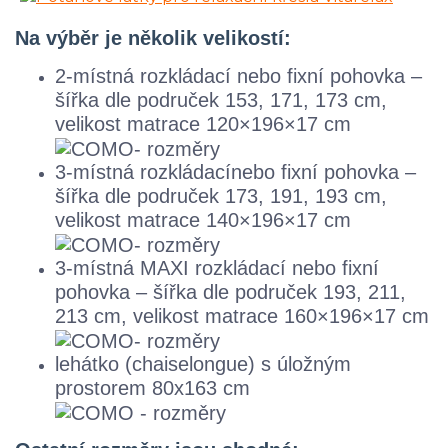
Na výběr je několik velikostí:
2-místná rozkládací nebo fixní pohovka –
šířka dle područek 153, 171, 173 cm,
velikost matrace 120×196×17 cm
3-místná rozkládacínebo fixní pohovka –
šířka dle područek 173, 191, 193 cm,
velikost matrace 140×196×17 cm
3-místná MAXI rozkládací nebo fixní
pohovka – šířka dle područek 193, 211,
213 cm, velikost matrace 160×196×17 cm
lehátko (chaiselongue) s úložným
prostorem 80x163 cm