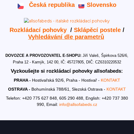
Česká republika
Slovensko
Rozkládací pohovky
/
Sklápěcí postele
/
Vyhledávání dle parametrů
DOVOZCE A PROVOZOVATEL E-SHOPU:
Jiří Valeš, Špirkova 526/6,
Praha 12 - Kamýk, 142 00, IČ: 45727805, DIČ: CZ6310220532
Vyzkoušejte si rozkládací pohovky allsofabeds:
PRAHA -
Hostivařská 92/6, Praha - Hostivař -
KONTAKT
OSTRAVA -
Bohumínská 788/61, Slezská Ostrava -
KONTAKT
Telefon: +420 775 627 848, 605 290 488,
English: +420 737 380
990,
Email:
info@allsofabeds.cz