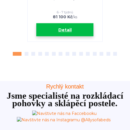
6 - 7 týdnů
81 100 Kč
4
/
ks
Detail
Rychlý kontakt
Jsme specialisté na rozkládací
pohovky a sklápěcí postele.