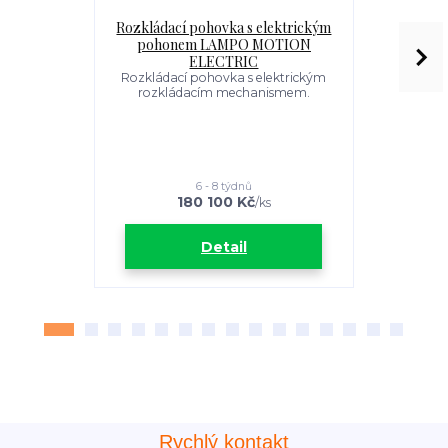
Rozkládací pohovka s elektrickým
Rozkl
pohonem LAMPO MOTION
každo
ELECTRIC
Rozkláda
množství ve
Rozkládací pohovka s elektrickým
jsou dány 
rozkládacím mechanismem.
tvarovanými
"prostoro
výborno
pohovkou pr
6 - 8 týdnů
180 100 Kč
6
/
ks
Detail
Rychlý kontakt