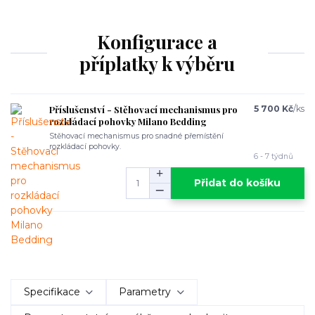
Konfigurace a
příplatky k výběru
Příslušenství - Stěhovací mechanismus pro
5 700 Kč
/
ks
rozkládací pohovky Milano Bedding
Stěhovací mechanismus pro snadné přemístění
rozkládací pohovky.
6 - 7 týdnů
Přidat do košíku
Specifikace
Parametry