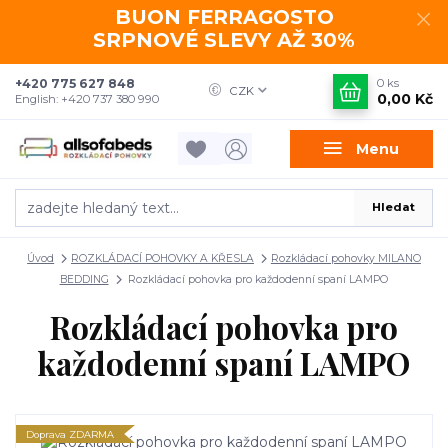
BUON FERRAGOSTO
SRPNOVÉ SLEVY AŽ 30%
+420 775 627 848
0
ks
CZK
0,00 Kč
English: +420 737 380 990
Menu
Hledat
Úvod
ROZKLÁDACÍ POHOVKY A KŘESLA
Rozkládací pohovky MILANO
BEDDING
Rozkládací pohovka pro každodenní spaní LAMPO
Rozkládací pohovka pro
každodenní spaní LAMPO
Doprava ZDARMA