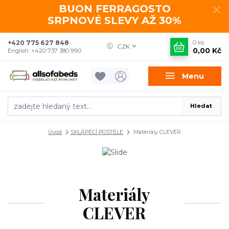
BUON FERRAGOSTO
SRPNOVÉ SLEVY AŽ 30%
+420 775 627 848
0
ks
CZK
0,00 Kč
English: +420 737 380 990
Menu
Hledat
Úvod
SKLÁPĚCÍ POSTELE
Materiály CLEVER
Materiály
CLEVER