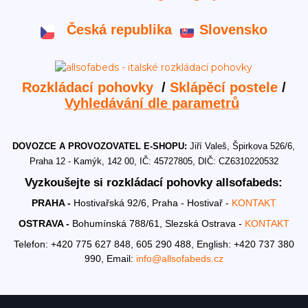
Česká republika
Slovensko
Rozkládací pohovky
/
Sklápěcí postele
/
Vyhledávání dle parametrů
DOVOZCE A PROVOZOVATEL E-SHOPU:
Jiří Valeš, Špirkova 526/6,
Praha 12 - Kamýk, 142 00, IČ: 45727805, DIČ: CZ6310220532
Vyzkoušejte si rozkládací pohovky allsofabeds:
PRAHA -
Hostivařská 92/6, Praha - Hostivař -
KONTAKT
OSTRAVA -
Bohumínská 788/61, Slezská Ostrava -
KONTAKT
Telefon: +420 775 627 848, 605 290 488,
English: +420 737 380
990,
Email:
info@allsofabeds.cz