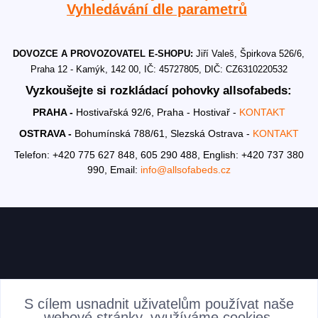
Vyhledávání dle parametrů
DOVOZCE A PROVOZOVATEL E-SHOPU:
Jiří Valeš, Špirkova 526/6,
Praha 12 - Kamýk, 142 00, IČ: 45727805, DIČ: CZ6310220532
Vyzkoušejte si rozkládací pohovky allsofabeds:
PRAHA -
Hostivařská 92/6, Praha - Hostivař -
KONTAKT
OSTRAVA -
Bohumínská 788/61, Slezská Ostrava -
KONTAKT
Telefon: +420 775 627 848, 605 290 488,
English: +420 737 380
990,
Email:
info@allsofabeds.cz
AKTUALITY
S cílem usnadnit uživatelům používat naše
webové stránky, využíváme cookies.