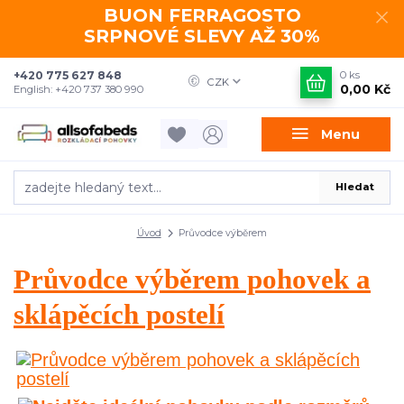
BUON FERRAGOSTO
SRPNOVÉ SLEVY AŽ 30%
+420 775 627 848
0
ks
CZK
0,00 Kč
English: +420 737 380 990
Menu
Hledat
Úvod
Průvodce výběrem
Průvodce výběrem pohovek a
sklápěcích postelí