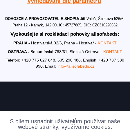
Vyhledávání dle parametrů
DOVOZCE A PROVOZOVATEL E-SHOPU:
Jiří Valeš, Špirkova 526/6,
Praha 12 - Kamýk, 142 00, IČ: 45727805, DIČ: CZ6310220532
Vyzkoušejte si rozkládací pohovky allsofabeds:
PRAHA -
Hostivařská 92/6, Praha - Hostivař -
KONTAKT
OSTRAVA -
Bohumínská 788/61, Slezská Ostrava -
KONTAKT
Telefon: +420 775 627 848, 605 290 488,
English: +420 737 380
990,
Email:
info@allsofabeds.cz
AKTUALITY
S cílem usnadnit uživatelům používat naše
webové stránky, využíváme cookies.