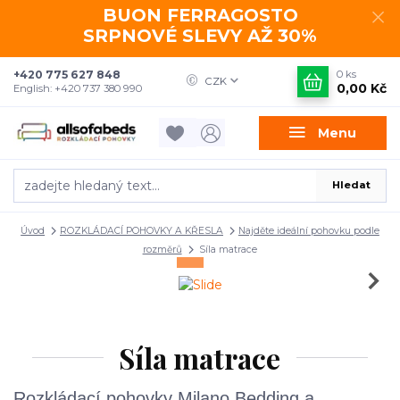
BUON FERRAGOSTO
SRPNOVÉ SLEVY AŽ 30%
+420 775 627 848
0
ks
CZK
0,00 Kč
English: +420 737 380 990
Menu
Hledat
Úvod
ROZKLÁDACÍ POHOVKY A KŘESLA
Najděte ideální pohovku podle
rozměrů
Síla matrace
Síla matrace
Rozkládací pohovky Milano Bedding a