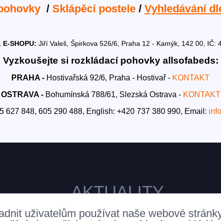
 pohovky
/
Sklápěcí postele
/
Vyhledávání dl
 E-SHOPU:
Jiří Valeš, Špirkova 526/6, Praha 12 - Kamýk, 142 00, I
Vyzkoušejte si rozkládací pohovky allsofabeds:
PRAHA -
Hostivařská 92/6, Praha - Hostivař -
KONTAKT
OSTRAVA -
Bohumínská 788/61, Slezská Ostrava -
KONTAKT
5 627 848, 605 290 488,
English: +420 737 380 990,
Email:
inf
AKTUALITY
adnit uživatelům používat naše webové stránk