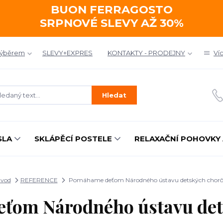
BUON FERRAGOSTO
SRPNOVÉ SLEVY AŽ 30%
výběrem
SLEVY+EXPRES
KONTAKTY - PRODEJNY
Ví
Hledat
SLA
SKLÁPĚCÍ POSTELE
RELAXAČNÍ POHOVKY 
vod
REFERENCE
Pomáhame deťom Národného ústavu detských chor
ťom Národného ústavu det