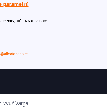
e parametrů
Č: 45727805, DIČ: CZ6310220532
o@allsofabeds.cz
y, využíváme