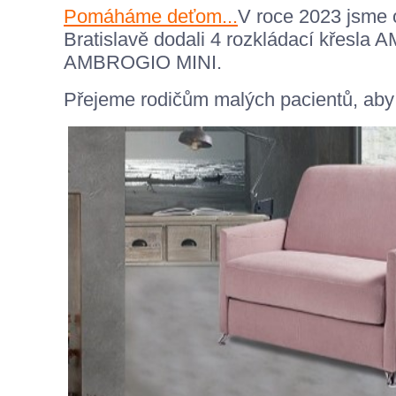
Pomáháme deťom...
V roce 2023 jsme
Bratislavě dodali 4 rozkládací křesla 
AMBROGIO MINI.
Přejeme rodičům malých pacientů, aby s