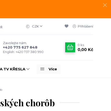
ce
CZK
Přihlášení
Zavolejte nám.
0
ks
+420 775 627 848
0,00 Kč
English: +420 737 380 990
A TV KŘESLA
Více
ôb
ských chorôb