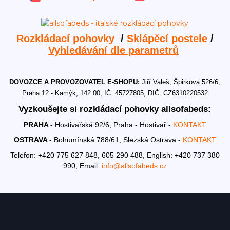
Rozkládací pohovky
/
Sklápěcí postele
/
Vyhledávání dle parametrů
DOVOZCE A PROVOZOVATEL E-SHOPU:
Jiří Valeš, Špirkova 526/6,
Praha 12 - Kamýk, 142 00, IČ: 45727805, DIČ: CZ6310220532
Vyzkoušejte si rozkládací pohovky allsofabeds:
PRAHA -
Hostivařská 92/6, Praha - Hostivař -
KONTAKT
OSTRAVA -
Bohumínská 788/61, Slezská Ostrava -
KONTAKT
Telefon: +420 775 627 848, 605 290 488,
English: +420 737 380
990,
Email:
info@allsofabeds.cz