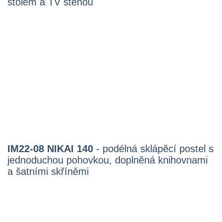
stolem a TV stěnou
IM22-08 NIKAI 140
- podélná sklápěcí postel s
jednoduchou pohovkou, doplněná knihovnami
a šatními skříněmi