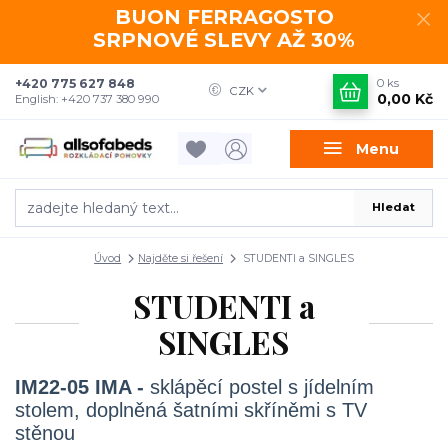
BUON FERRAGOSTO
SRPNOVÉ SLEVY AŽ 30%
+420 775 627 848
0
ks
CZK
0,00 Kč
English: +420 737 380 990
Menu
Hledat
Úvod
Najděte si řešení
STUDENTI a SINGLES
STUDENTI a
SINGLES
IM22-05 IMA -
sklápěcí postel s jídelním
stolem, doplněná šatními skříněmi s TV
stěnou