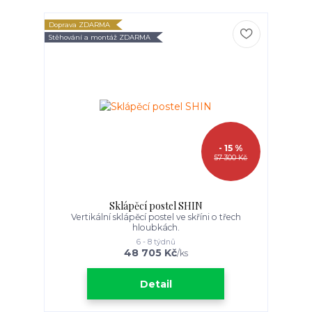
Doprava ZDARMA
Stěhování a montáž ZDARMA
- 15 %
57 300 Kč
Sklápěcí postel SHIN
Vertikální sklápěcí postel ve skříni o třech
hloubkách.
6 - 8 týdnů
48 705 Kč
/
ks
Detail