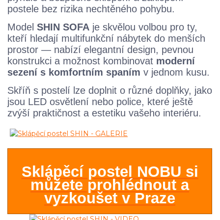
postele bez rizika nechtěného pohybu.
Model
SHIN SOFA
je skvělou volbou pro ty,
kteří hledají multifunkční nábytek do menších
prostor — nabízí elegantní design, pevnou
konstrukci a možnost kombinovat
moderní
sezení s komfortním spaním
v jednom kusu.
Skříň s postelí lze doplnit o různé doplňky, jako
jsou LED osvětlení nebo police, které ještě
zvýší praktičnost a estetiku vašeho interiéru.
Sklápěcí postel NOBU si
můžete prohlédnout a
vyzkoušet v Praze