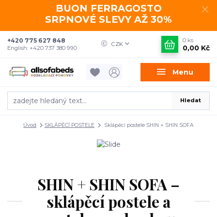
BUON FERRAGOSTO
SRPNOVÉ SLEVY AŽ 30%
+420 775 627 848
0
ks
CZK
0,00 Kč
English: +420 737 380 990
Menu
Hledat
Úvod
SKLÁPĚCÍ POSTELE
Sklápěcí postele SHIN + SHIN SOFA
SHIN + SHIN SOFA –
sklápěcí postele a