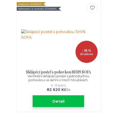
Doprava ZDARMA
Stěhování a montáž ZDARMA
- 15 %
97 200 Kč
Sklápěcí postel s pohovkou SHIN SOFA
Vertikální sklápěcí postel s jednoduchou
pohovkou ve skříni o třech hloubkách.
6 - 8 týdnů
82 620 Kč
/
ks
Detail