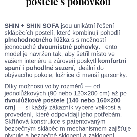
postele s pohovkou
SHIN + SHIN SOFA
jsou unikátní řešení
sklápěcích postelí, které kombinují pohodlí
plnohodnotného lůžka
s s možností
jednoduché
dvoumístné pohovky
. Tento
model je navržen tak, aby šetřil místo ve
vašem interiéru a zároveň poskytl
komfortní
spaní i pohodlné sezení
, ideální do
obývacího pokoje, ložnice či menší garsonky.
Díky možnosti volby rozměrů — od
jednolůžkových (90 nebo 120×200 cm) až po
dvoulůžkové postele (140 nebo 160×200
cm)
— si každý zákazník vybere velikost a
provedení, které odpovídají jeho potřebám.
Skříňová konstrukce s patentovaným
bezpečným sklápěcím mechanismem zajišťuje
plynulé a bezpečné sklopení a zaklopení