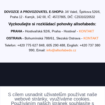
DOVOZCE A PROVOZOVATEL E-SHOPU:
Jiří Valeš, Špirkova 526/6,
Praha 12 - Kamýk, 142 00, IČ: 45727805, DIČ: CZ6310220532
Vyzkoušejte si rozkládací pohovky allsofabeds:
PRAHA -
Hostivařská 92/6, Praha - Hostivař -
KONTAKT
OSTRAVA -
Bohumínská 788/61, Slezská Ostrava -
KONTAKT
Telefon: +420 775 627 848, 605 290 488,
English: +420 737 380
990,
Email:
info@allsofabeds.cz
AKTUALITY
S cílem usnadnit uživatelům používat naše
webové stránky, využíváme cookies.
Používáním našich stránek souhlasíte s