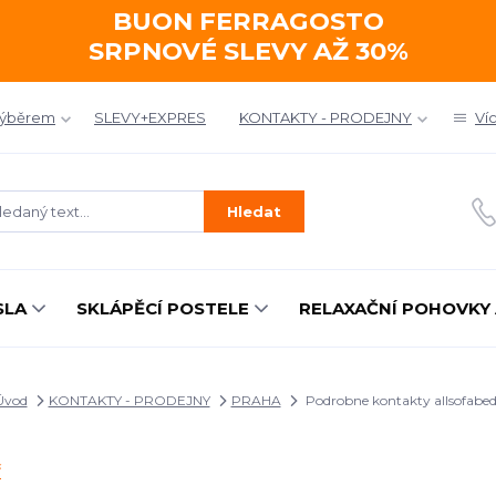
BUON FERRAGOSTO
SRPNOVÉ SLEVY AŽ 30%
výběrem
SLEVY+EXPRES
KONTAKTY - PRODEJNY
Ví
Hledat
SLA
SKLÁPĚCÍ POSTELE
RELAXAČNÍ POHOVKY 
Úvod
KONTAKTY - PRODEJNY
PRAHA
Podrobne kontakty allsofabed