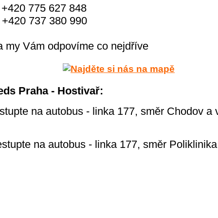
 +420 775 627 848
37 380 990
 a my Vám odpovíme co nejdříve
eds Praha - Hostivař:
estupte na autobus - linka 177, směr Chodov a
estupte na autobus - linka 177, směr Poliklini