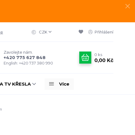
ce
CZK
Přihlášení
Zavolejte nám.
0
ks
+420 775 627 848
0,00 Kč
English: +420 737 380 990
A TV KŘESLA
Více
s