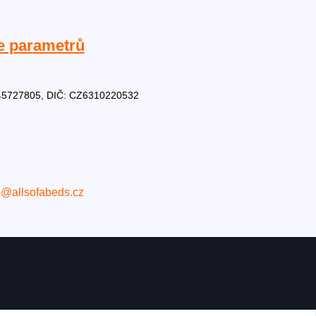
e parametrů
Č: 45727805, DIČ: CZ6310220532
o@allsofabeds.cz