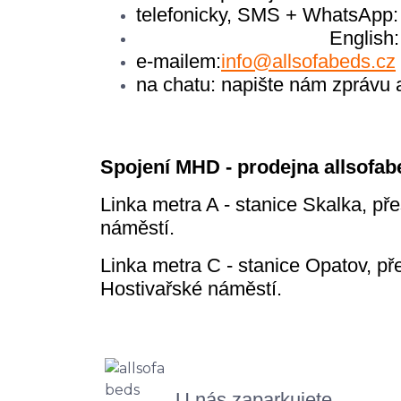
telefonicky, SMS + WhatsApp:
English: +420 7
e-mailem:
info@allsofabeds.cz
na chatu: napište nám zprávu
Spojení MHD - prodejna allsofab
Linka metra A - stanice Skalka, př
náměstí.
Linka metra C - stanice Opatov,
př
Hostivařské náměstí.
U nás zaparkujete.