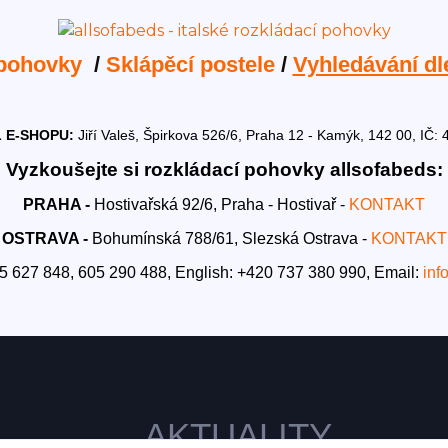
 pohovky
/
Sklápěcí postele
/
Vyhledávání dl
 E-SHOPU:
Jiří Valeš, Špirkova 526/6, Praha 12 - Kamýk, 142 00, I
Vyzkoušejte si rozkládací pohovky allsofabeds:
PRAHA -
Hostivařská 92/6, Praha - Hostivař -
KONTAKT
OSTRAVA -
Bohumínská 788/61, Slezská Ostrava -
KONTAKT
5 627 848, 605 290 488,
English: +420 737 380 990,
Email:
inf
AKTUALITY