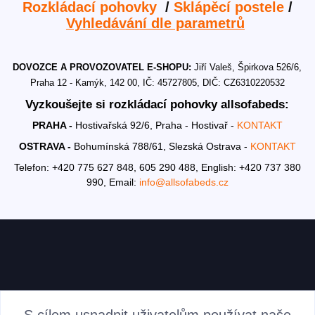
Rozkládací pohovky
/
Sklápěcí postele
/
Vyhledávání dle parametrů
DOVOZCE A PROVOZOVATEL E-SHOPU:
Jiří Valeš, Špirkova 526/6,
Praha 12 - Kamýk, 142 00, IČ: 45727805, DIČ: CZ6310220532
Vyzkoušejte si rozkládací pohovky allsofabeds:
PRAHA -
Hostivařská 92/6, Praha - Hostivař -
KONTAKT
OSTRAVA -
Bohumínská 788/61, Slezská Ostrava -
KONTAKT
Telefon: +420 775 627 848, 605 290 488,
English: +420 737 380
990,
Email:
info@allsofabeds.cz
AKTUALITY
S cílem usnadnit uživatelům používat naše