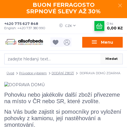
BUON FERRAGOSTO
SRPNOVÉ SLEVY AŽ 30%
+420 775 627 848
0
ks
CZK
0,00 Kč
English: +420 737 380 990
Menu
Hledat
Úvod
Průvodce výběrem
DODÁNÍ ZBOŽÍ
DOPRAVA DOMŮ ZDARMA
Pohovku nebo jakékoliv další zboží přivezeme
na místo v ČR nebo SR, které zvolíte.
Na Vás bude zajistit si pomocníky pro vyložení
pohovky z kamionu, její nastěhování a
smontování.