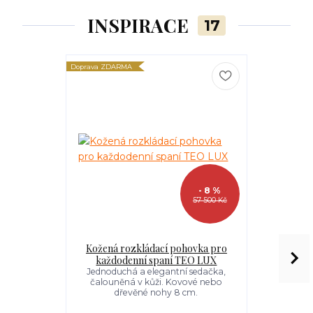
INSPIRACE
17
Doprava ZDARMA
Doprava ZDARM
- 8 %
57 500 Kč
Kožená rozkládací pohovka pro
Křeslo k r
každodenní spaní TEO LUX
Jednoduch
čalouněné
Jednoduchá a elegantní sedačka,
Látkový 
čalouněná v kůži. Kovové nebo
Kovové ne
dřevěné nohy 8 cm.