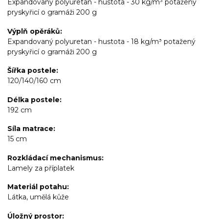
Expandovaný polyuretan - hustota - 30 kg/m³ potažený
pryskyřicí o gramáži 200 g
Výplň opěráků
Expandovaný polyuretan - hustota - 18 kg/m³ potažený
pryskyřicí o gramáži 200 g
Šířka postele
120/140/160 cm
Délka postele
192 cm
Síla matrace
15 cm
Rozkládací mechanismus
Lamely za příplatek
Materiál potahu
Látka, umělá kůže
Úložný prostor