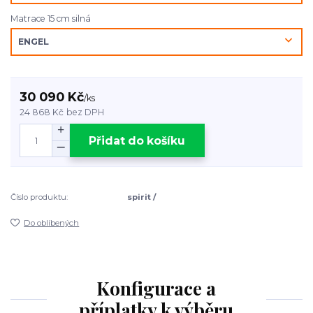
Matrace 15 cm silná
30 090 Kč
/
ks
24 868 Kč
bez DPH
Přidat do košíku
Číslo produktu:
spirit /
Do oblíbených
Konfigurace a
příplatky k výběru