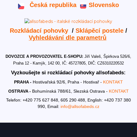
Česká republika
Slovensko
Rozkládací pohovky
/
Sklápěcí postele
/
Vyhledávání dle parametrů
DOVOZCE A PROVOZOVATEL E-SHOPU:
Jiří Valeš, Špirkova 526/6,
Praha 12 - Kamýk, 142 00, IČ: 45727805, DIČ: CZ6310220532
Vyzkoušejte si rozkládací pohovky allsofabeds:
PRAHA -
Hostivařská 92/6, Praha - Hostivař -
KONTAKT
OSTRAVA -
Bohumínská 788/61, Slezská Ostrava -
KONTAKT
Telefon: +420 775 627 848, 605 290 488,
English: +420 737 380
990,
Email:
info@allsofabeds.cz