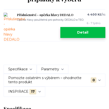
Příslušenství - opěrka hlavy DEDALO
4 400 Kč
/
ks
Opěrka hlavy použitelná pro pohovky DEDALO a TEO.
6 - 7 týdnů
Detail
Specifikace
Parametry
Pomozte ostatním s výběrem – ohodnoťte
0
tento produkt
INSPIRACE
17
Specifikace