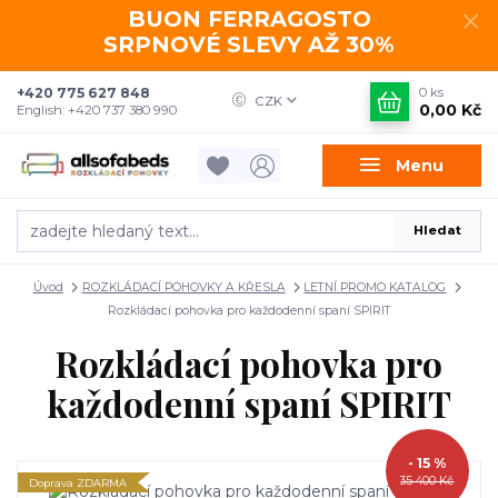
BUON FERRAGOSTO
SRPNOVÉ SLEVY AŽ 30%
+420 775 627 848
0
ks
CZK
0,00 Kč
English: +420 737 380 990
Menu
Hledat
Úvod
ROZKLÁDACÍ POHOVKY A KŘESLA
LETNÍ PROMO KATALOG
Rozkládací pohovka pro každodenní spaní SPIRIT
Rozkládací pohovka pro
každodenní spaní SPIRIT
- 15 %
35 400 Kč
Doprava ZDARMA