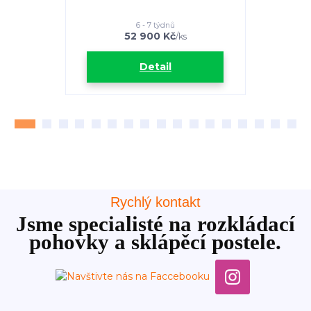
6 - 7 týdnů
52 900 Kč
2
/
ks
Detail
Rychlý kontakt
Jsme specialisté na rozkládací
pohovky a sklápěcí postele.