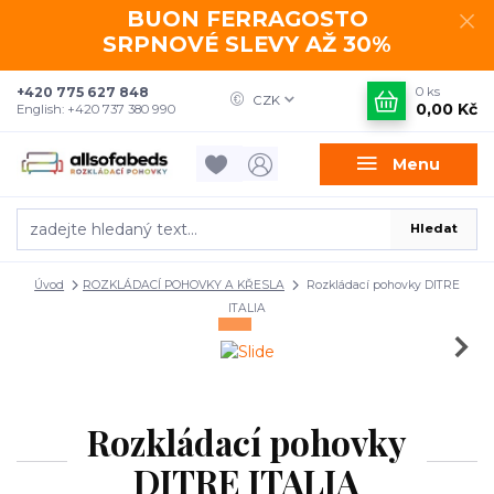
BUON FERRAGOSTO
SRPNOVÉ SLEVY AŽ 30%
+420 775 627 848
0
ks
CZK
0,00 Kč
English: +420 737 380 990
Menu
Hledat
Úvod
ROZKLÁDACÍ POHOVKY A KŘESLA
Rozkládací pohovky DITRE
ITALIA
Rozkládací pohovky
DITRE ITALIA