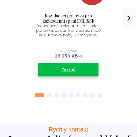
Rozkládací pohovka pro
Rohová
každodenní spaní ECLISSE
rozkládací 
Jednoduchá a elegantní rozkládací
pohovka, čalouněná v textilu nebo
Jednoduchá 
kůži. Kovové nohy 12 cm vysoké.
nabízí v
extrémně
sedá
6 - 7 týdnů
26 250 Kč
4
/
ks
Detail
Rychlý kontakt