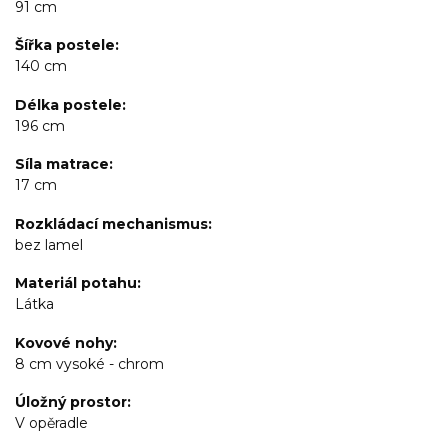
91 cm
Šířka postele
140 cm
Délka postele
196 cm
Síla matrace
17 cm
Rozkládací mechanismus
bez lamel
Materiál potahu
Látka
Kovové nohy
8 cm vysoké - chrom
Úložný prostor
V opěradle