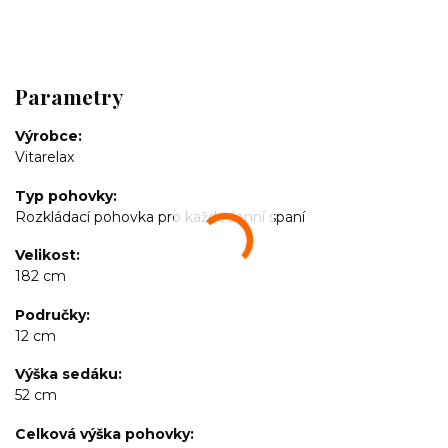
Parametry
Výrobce
Vitarelax
Typ pohovky
Rozkládací pohovka pro každodenní spaní
Velikost
182 cm
Područky
12 cm
Výška sedáku
52 cm
Celková výška pohovky