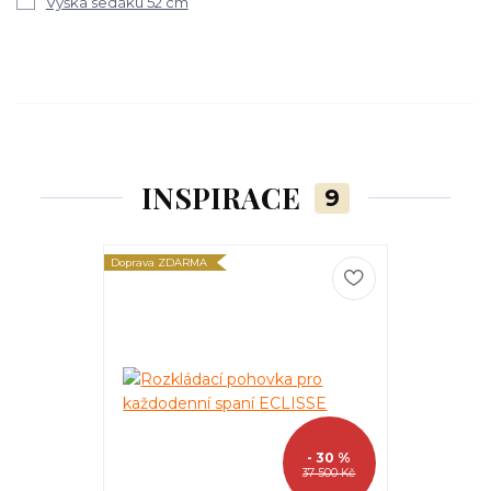
Výška sedáku 52 cm
INSPIRACE
9
Doprava ZDARMA
Doprava ZDARM
- 30 %
37 500 Kč