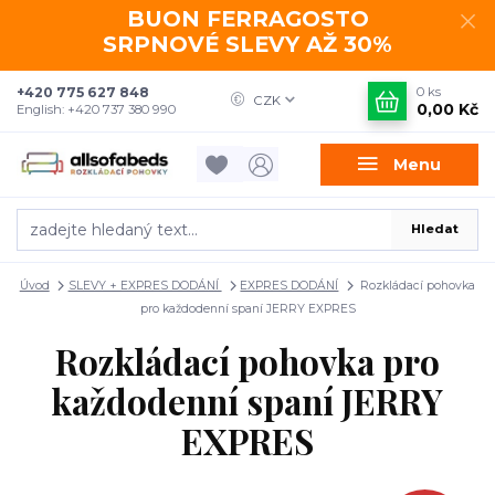
BUON FERRAGOSTO
SRPNOVÉ SLEVY AŽ 30%
+420 775 627 848
0
ks
CZK
0,00 Kč
English: +420 737 380 990
Menu
Hledat
Úvod
SLEVY + EXPRES DODÁNÍ
EXPRES DODÁNÍ
Rozkládací pohovka
pro každodenní spaní JERRY EXPRES
Rozkládací pohovka pro
každodenní spaní JERRY
EXPRES