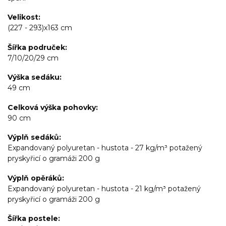
Velikost
(227 - 293)x163 cm
Šířka područek
7/10/20/29 cm
Výška sedáku
49 cm
Celková výška pohovky
90 cm
Výplň sedáků
Expandovaný polyuretan - hustota - 27 kg/m³ potažený
pryskyřicí o gramáži 200 g
Výplň opěráků
Expandovaný polyuretan - hustota - 21 kg/m³ potažený
pryskyřicí o gramáži 200 g
Šířka postele