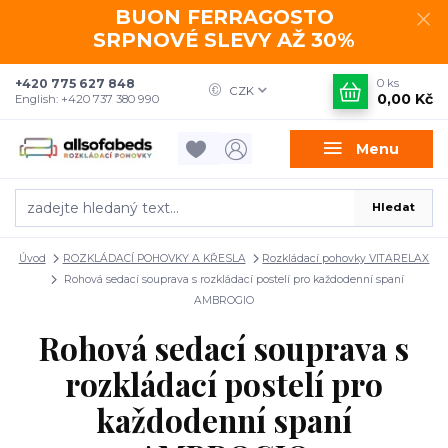
BUON FERRAGOSTO
SRPNOVÉ SLEVY AŽ 30%
+420 775 627 848
0
ks
CZK
0,00 Kč
English: +420 737 380 990
Menu
Hledat
Úvod
ROZKLÁDACÍ POHOVKY A KŘESLA
Rozkládací pohovky VITARELAX
Rohová sedací souprava s rozkládací postelí pro každodenní spaní
AMBROGIO
Rohová sedací souprava s
rozkládací postelí pro
každodenní spaní