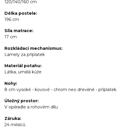
120/140/160 cm
Délka postele
196 cm
Síla matrace
17 cm
Rozkládací mechanismus
Lamely za příplatek
Materiál potahu
Látka, umělá kůže
Nohy
8 cm vysoké - kovové - chrom neo dřevěné - příplatek
Úložný prostor
V opěradle a rohovém dílu
Záruka
24 měsíců