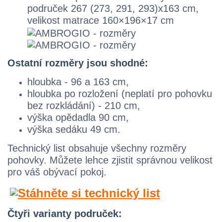
područek 267 (273, 291, 293)x163 cm,
velikost matrace 160×196×17 cm
Ostatní rozměry jsou shodné:
hloubka - 96 a 163 cm,
hloubka po rozložení (neplatí pro pohovku
bez rozkládání) - 210 cm,
výška opědadla 90 cm,
výška sedáku 49 cm.
Technický list obsahuje všechny rozměry
pohovky. M
ůžete lehce zjistit správnou velikost
pro váš obývací pokoj.
Čtyři varianty područek: