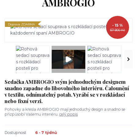
AMBROGIO
Doprava ZDARMA
- 15 %
67 900 Kč
Sedačka AMBROGIO svým jednoduchým designem
snadno zapadne do libovolného interiéru. Čalounění
v textilu, odnímatelný potah. Vyrábí se v rozkládací
nebo fixní verzi.
Pohovky a křesla AMBROGIO mají jednoduchý design a snadno se
přizpůsobí Vašemu interiéru.
celý popis
Dostupnost
6 - 7 týdnů