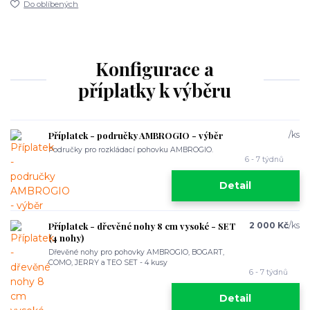
Do oblíbených
Konfigurace a
příplatky k výběru
Příplatek - područky AMBROGIO - výběr
/
ks
Područky pro rozkládací pohovku AMBROGIO.
6 - 7 týdnů
Detail
Příplatek - dřevěné nohy 8 cm vysoké - SET
2 000 Kč
/
ks
(4 nohy)
Dřevěné nohy pro pohovky AMBROGIO, BOGART,
COMO, JERRY a TEO SET - 4 kusy
6 - 7 týdnů
Detail