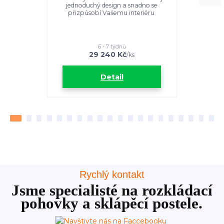
jednoduchý design a snadno se
jednoduc
přizpůsobí Vašemu interiéru.
přizpůso
6 - 7 týdnů
29 240 Kč
2
/
ks
Detail
Rychlý kontakt
Jsme specialisté na rozkládací
pohovky a sklápěcí postele.