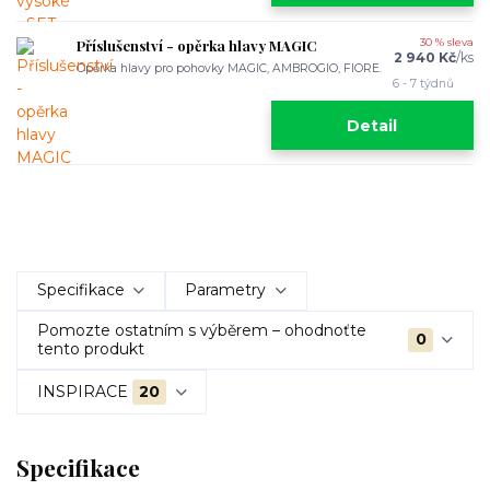
Příslušenství - opěrka hlavy MAGIC
30 % sleva
2 940 Kč
/
ks
Opěrka hlavy pro pohovky MAGIC, AMBROGIO, FIORE.
6 - 7 týdnů
Detail
Specifikace
Parametry
Pomozte ostatním s výběrem – ohodnoťte
0
tento produkt
INSPIRACE
20
Specifikace