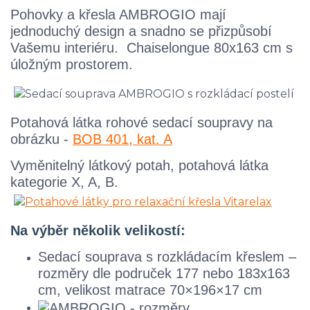
Pohovky a křesla AMBROGIO mají
jednoduchý design a snadno se přizpůsobí
Vašemu interiéru.
Chaiselongue 80x163 cm
s
úložným prostorem.
Potahová látka rohové sedací soupravy na
obrázku -
BOB 401, kat. A
Vyměnitelný látkový potah, potahová látka
kategorie X, A, B.
Na výběr několik velikostí:
Sedací souprava s rozkládacím křeslem –
rozměry dle područek 177 nebo 183x163
cm, velikost matrace 70×196×17 cm