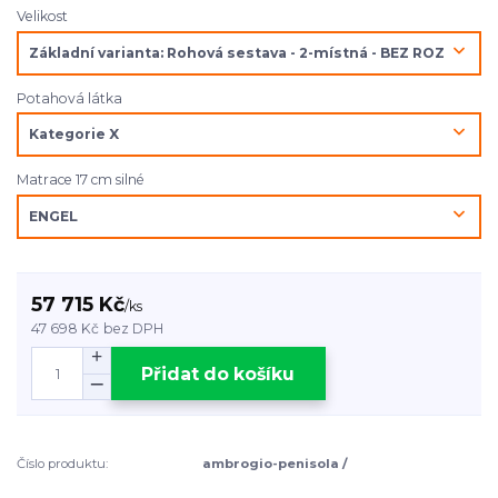
Velikost
Potahová látka
Matrace 17 cm silné
57 715 Kč
/
ks
47 698 Kč
bez DPH
Přidat do košíku
Číslo produktu:
ambrogio-penisola /