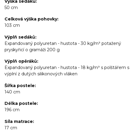
Výška sedáku
50 cm
Celková výška pohovky
103 cm
Výplň sedáků
Expandovaný polyuretan - hustota - 30 kg/m³ potažený
pryskyřicí o gramáži 200 g
Výplň opěráků
Expandovaný polyuretan - hustota - 18 kg/m³ s polštářem s
výplní z dutých silikonových vláken
Šířka postele
140 cm
Délka postele
196 cm
Síla matrace
17 cm