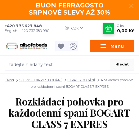
BUON FERRAGOSTO
SRPNOVÉ SLEVY AŽ 30%
+420 775 627 848
0
ks
CZK
0,00 Kč
English: +420 737 380 990
Menu
Hledat
Úvod
SLEVY + EXPRES DODÁNÍ
EXPRES DODÁNÍ
Rozkládací pohovka
pro každodenní spaní BOGART CLASS 7 EXPRES
Rozkládací pohovka pro
každodenní spaní BOGART
CLASS 7 EXPRES