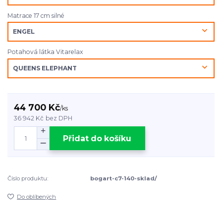
Matrace 17 cm silné
Potahová látka Vitarelax
44 700 Kč
/
ks
36 942 Kč
bez DPH
Přidat do košíku
Číslo produktu:
bogart-c7-140-sklad/
Do oblíbených