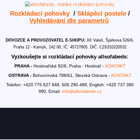
Rozkládací pohovky
/
Sklápěcí postele
/
Vyhledávání dle parametrů
DOVOZCE A PROVOZOVATEL E-SHOPU:
Jiří Valeš, Špirkova 526/6,
Praha 12 - Kamýk, 142 00, IČ: 45727805, DIČ: CZ6310220532
Vyzkoušejte si rozkládací pohovky allsofabeds:
PRAHA -
Hostivařská 92/6, Praha - Hostivař -
KONTAKT
OSTRAVA -
Bohumínská 788/61, Slezská Ostrava -
KONTAKT
Telefon: +420 775 627 848, 605 290 488,
English: +420 737 380
990,
Email:
info@allsofabeds.cz