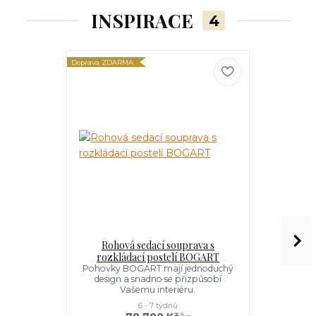
INSPIRACE
4
Doprava ZDARMA
Doprava ZDARM
Rohová sedací souprava s
Rozkl
rozkládací postelí BOGART
každod
Pohovky BOGART mají jednoduchý
Rozkládací
design a snadno se přizpůsobí
života 
Vašemu interiéru.
6 - 7 týdnů