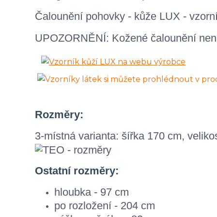
Čalounění pohovky - kůže LUX - vzorní
UPOZORNĚNÍ: Kožené čalounění není
Rozměry:
3-místná varianta: šířka 170 cm, veli
Ostatní rozměry:
hloubka - 97 cm
po rozložení - 204 cm