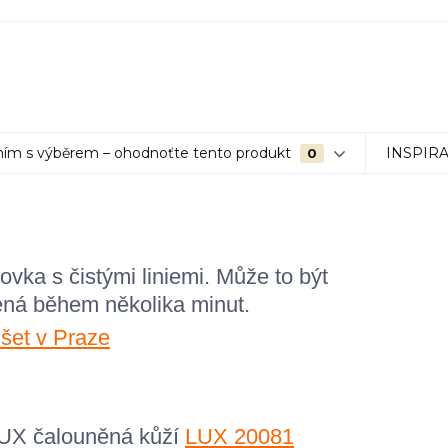
ím s výběrem – ohodnoťte tento produkt
INSPIR
0
vka s čistými liniemi.
Může to být
ená během několika minut.
LUX čalouněná kůží
LUX 20081