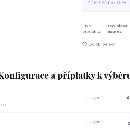
47 521 Kč
bez DPH
Číslo
teo-sleva-
produktu:
expres
Do oblíbených
Konfigurace a příplatky k výběr
4
6 - 7 týdnů
TEO.
6 - 7 týdnů
2