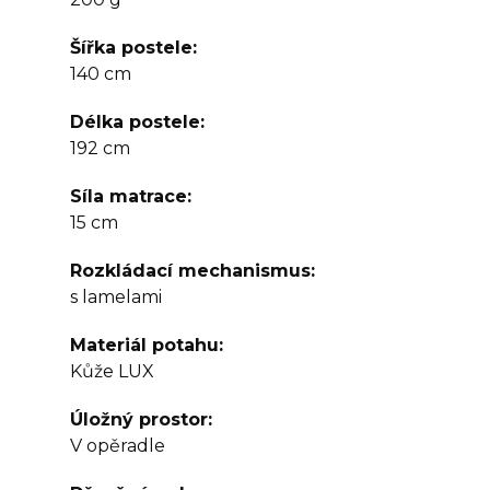
Šířka postele
140 cm
Délka postele
192 cm
Síla matrace
15 cm
Rozkládací mechanismus
s lamelami
Materiál potahu
Kůže LUX
Úložný prostor
V opěradle