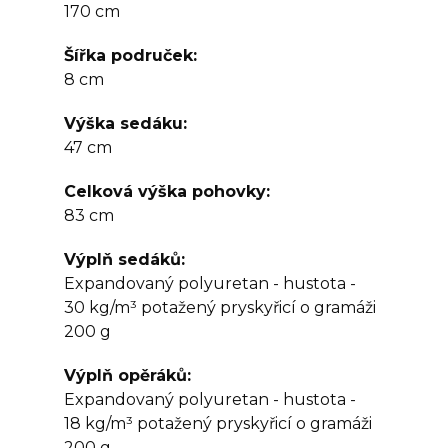
170 cm
Šířka područek
8 cm
Výška sedáku
47 cm
Celková výška pohovky
83 cm
Výplň sedáků
Expandovaný polyuretan - hustota -
30 kg/m³ potažený pryskyřicí o gramáži
200 g
Výplň opěráků
Expandovaný polyuretan - hustota -
18 kg/m³ potažený pryskyřicí o gramáži
200 g