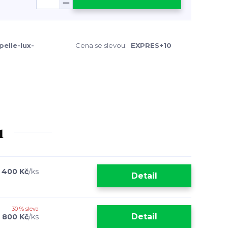
pelle-lux-
Cena se slevou:
EXPRES+10
u
 400 Kč
/
ks
Detail
30 % sleva
Detail
 800 Kč
/
ks