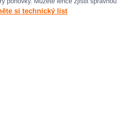
ry pohovky. M
ůžete lehce zjistit správnou