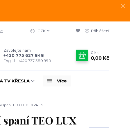
ce
CZK
Přihlášení
Zavolejte nám.
0
ks
+420 775 627 848
0,00 Kč
English: +420 737 380 990
A TV KŘESLA
Více
ní spaní TEO LUX EXPRES
í spaní TEO LUX