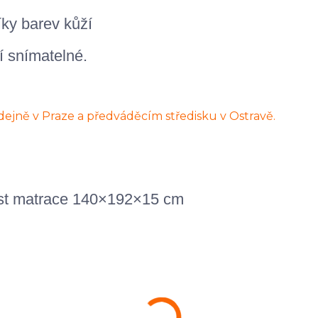
ky barev kůží
 snímatelné.
kost matrace 140×192×15 cm