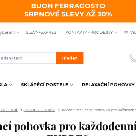
BUON FERRAGOSTO
SRPNOVÉ SLEVY AŽ 30%
výběrem
SLEVY+EXPRES
KONTAKTY - PRODEJNY
Ví
Hledat
SLA
SKLÁPĚCÍ POSTELE
RELAXAČNÍ POHOVKY 
S DODÁNÍ
EXPRES DODÁNÍ
Kožená rozkládací pohovka pro každoden
ací pohovka pro každodenn