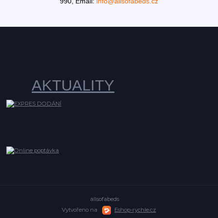
990,
Email:
info@allsofabeds.cz
AKTUALITY
allsofabeds
Vytvořeno na
Eshop-rychle.cz