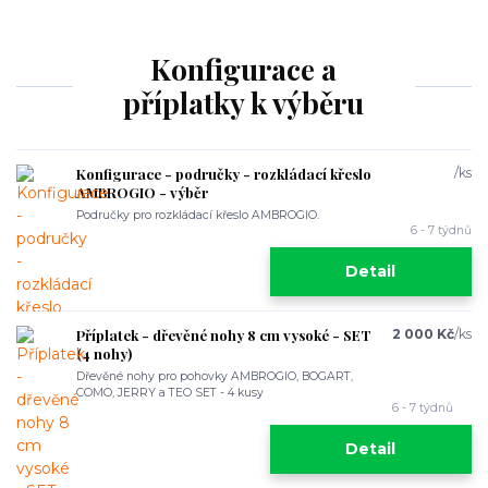
Konfigurace a
příplatky k výběru
Konfigurace - područky - rozkládací křeslo
/
ks
AMBROGIO - výběr
Područky pro rozkládací křeslo AMBROGIO.
6 - 7 týdnů
Detail
Příplatek - dřevěné nohy 8 cm vysoké - SET
2 000 Kč
/
ks
(4 nohy)
Dřevěné nohy pro pohovky AMBROGIO, BOGART,
COMO, JERRY a TEO SET - 4 kusy
6 - 7 týdnů
Detail