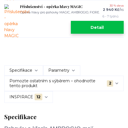
Příslušenství - opěrka hlavy MAGIC
30 % sleva
2 940 Kč
/
ks
Opěrka hlavy pro pohovky MAGIC, AMBROGIO, FIORE.
6 - 7 týdnů
Detail
Specifikace
Parametry
Pomozte ostatním s výběrem – ohodnoťte
2
tento produkt
INSPIRACE
12
Specifikace