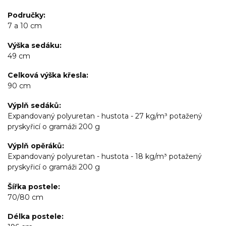
Područky
7 a 10 cm
Výška sedáku
49 cm
Celková výška křesla
90 cm
Výplň sedáků
Expandovaný polyuretan - hustota - 27 kg/m³ potažený
pryskyřicí o gramáži 200 g
Výplň opěráků
Expandovaný polyuretan - hustota - 18 kg/m³ potažený
pryskyřicí o gramáži 200 g
Šířka postele
70/80 cm
Délka postele