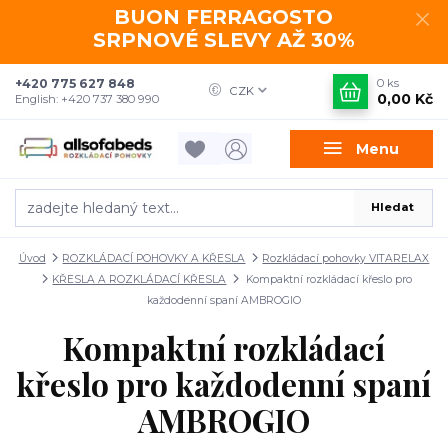
BUON FERRAGOSTO
SRPNOVÉ SLEVY AŽ 30%
+420 775 627 848
0
ks
CZK
0,00 Kč
English: +420 737 380 990
Menu
Hledat
Úvod
ROZKLÁDACÍ POHOVKY A KŘESLA
Rozkládací pohovky VITARELAX
KŘESLA A ROZKLÁDACÍ KŘESLA
Kompaktní rozkládací křeslo pro
každodenní spaní AMBROGIO
Kompaktní rozkládací
křeslo pro každodenní spaní
AMBROGIO