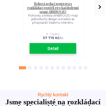
Rohová sedací souprava s
Kompaktní
rozkládací postelí pro každodenní
pro každo
spaní AMBROGIO
Pohovky a
jednoduc
Pohovky a křesla AMBROGIO mají
přizpůso
jednoduchý design a snadno se
přizpůsobí Vašemu interiéru.
6 - 7 týdnů
57 715 Kč
2
/
ks
Detail
Rychlý kontakt
Jsme specialisté na rozkládací