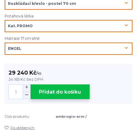
Potahová látka
Matrace 17 cm silné
29 240 Kč
/
ks
24 165 Kč
bez DPH
Přidat do košíku
Číslo produktu:
ambrogio-arm /
Do oblíbených