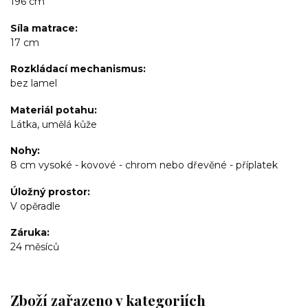
196 cm
Síla matrace
17 cm
Rozkládací mechanismus
bez lamel
Materiál potahu
Látka, umělá kůže
Nohy
8 cm vysoké - kovové - chrom nebo dřevěné - příplatek
Úložný prostor
V opěradle
Záruka
24 měsíců
Zboží zařazeno v kategoriích