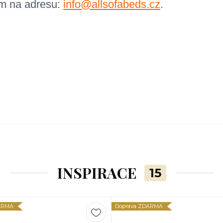
em na adresu:
info@allsofabeds.cz
.
INSPIRACE
15
ARMA
Doprava ZDARMA