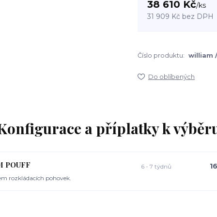
38 610 Kč
/
ks
31 909 Kč
bez DPH
Číslo produktu:
william 
Do oblíbených
Konfigurace a příplatky k výběr
AM POUFF
1
6 - 7 týdnů
em rozkládacích pohovek.