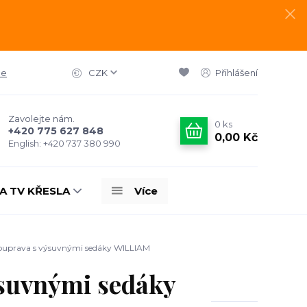
ce
CZK
Přihlášení
Zavolejte nám.
0
ks
+420 775 627 848
0,00 Kč
English: +420 737 380 990
A TV KŘESLA
Více
ouprava s výsuvnými sedáky WILLIAM
ýsuvnými sedáky