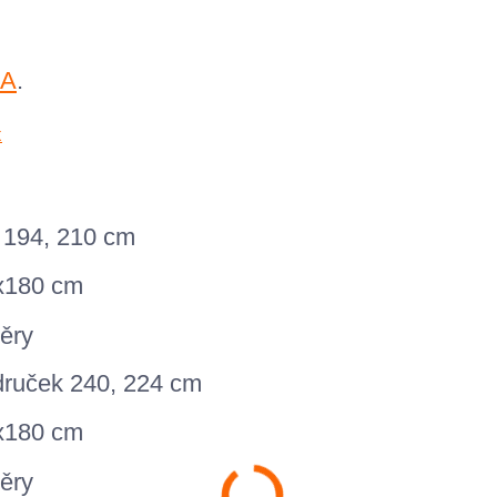
A
.
k 194, 210 cm
x180 cm
druček 240, 224 cm
x180 cm