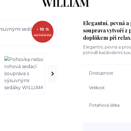
WILLIAM
Elegantní, pevná a
- 10 %
souprava vytvoří z 
42 900 Kč
doplňkem při relax
Elegantní, pevná a pro
pohodlí každodenní lux
Dostupnost
Velikost
Potahová látka