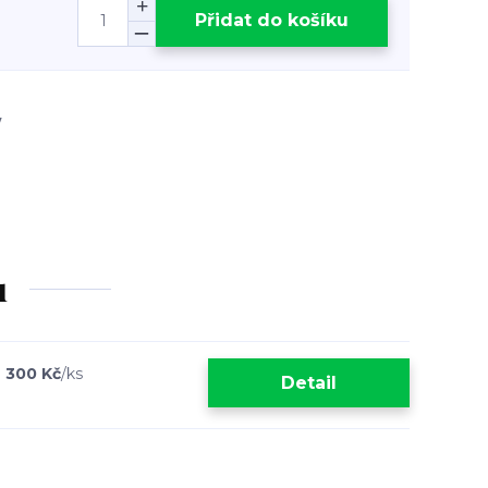
Přidat do košíku
/
u
6 300 Kč
/
ks
Detail