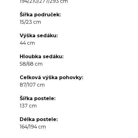
194/210/277/293 cm
Šířka područek
15/23 cm
Výška sedáku
44 cm
Hloubka sedáku
58/68 cm
Celková výška pohovky
87/107 cm
Šířka postele
137 cm
Délka postele
164/194 cm