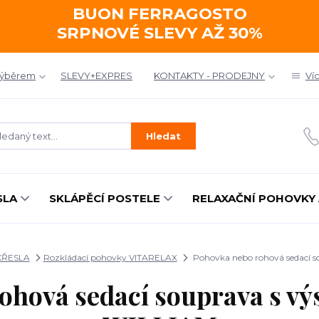
BUON FERRAGOSTO
SRPNOVÉ SLEVY AŽ 30%
výběrem
SLEVY+EXPRES
KONTAKTY - PRODEJNY
Ví
Hledat
SLA
SKLÁPĚCÍ POSTELE
RELAXAČNÍ POHOVKY 
KŘESLA
Rozkládací pohovky VITARELAX
Pohovka nebo rohová sedací s
ohová sedací souprava s v