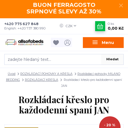
BUON FERRAGOSTO
SRPNOVÉ SLEVY AŽ 30%
+420 775 627 848
0
ks
CZK
0,00 Kč
English: +420 737 380 990
Menu
Hledat
Úvod
ROZKLÁDACÍ POHOVKY A KŘESLA
Rozkládací pohovky MILANO
BEDDING
ROZKLÁDACÍ KŘESLA
Rozkládací křeslo pro každodenní spaní
JAN
Rozkládací křeslo pro
každodenní spaní JAN
- 20 %