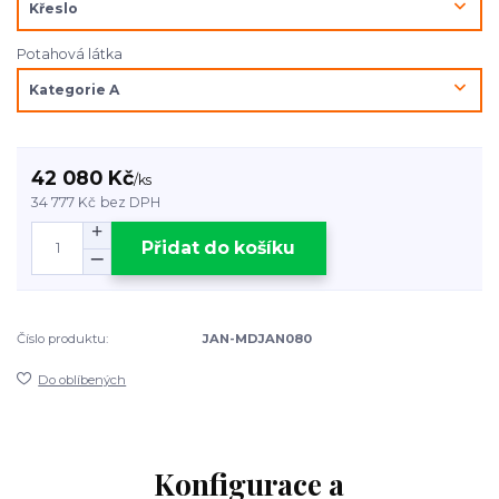
Potahová látka
42 080 Kč
/
ks
34 777 Kč
bez DPH
Přidat do košíku
Číslo produktu:
JAN-MDJAN080
Do oblíbených
Konfigurace a