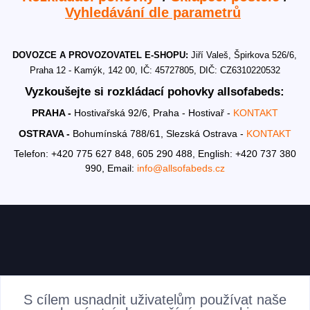
Vyhledávání dle parametrů
DOVOZCE A PROVOZOVATEL E-SHOPU:
Jiří Valeš, Špirkova 526/6,
Praha 12 - Kamýk, 142 00, IČ: 45727805, DIČ: CZ6310220532
Vyzkoušejte si rozkládací pohovky allsofabeds:
PRAHA -
Hostivařská 92/6, Praha - Hostivař -
KONTAKT
OSTRAVA -
Bohumínská 788/61, Slezská Ostrava -
KONTAKT
Telefon: +420 775 627 848, 605 290 488,
English: +420 737 380
990,
Email:
info@allsofabeds.cz
AKTUALITY
S cílem usnadnit uživatelům používat naše