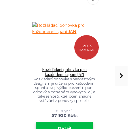
- 20 %
72 400 Kč
Rozkládací pohovka pro
Rozkl
každodenní spaní JAN
každode
Rozkládací pohovka s nadčasovým
Rozkládac
designem je určena pro každodenní
tvarem vejc
spaní a svojí výškou sezení i spaní
a příkladem
odpovídá potřebám vysokých lidí, a
elegant
také seniorů, kteří ocení snadné
vstávání z pohovky i postele.
6 - 8 týdnů
57 920 Kč
1
/
ks
Detail