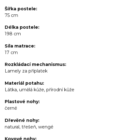
Šířka postele
75 cm
Délka postele
198 cm
Síla matrace
17 cm
Rozkládací mechanismus
Lamely za příplatek
Materiál potahu
Látka, umělá kůže, přírodní kůže
Plastové nohy
černé
Dřevěné nohy
natural, třešeň, wengé
Kovové nohy