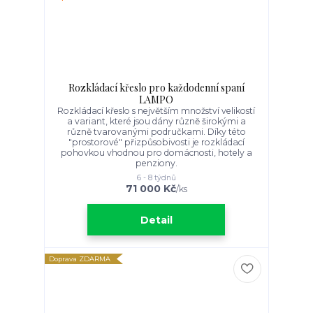
Rozkládací křeslo pro každodenní spaní
LAMPO
Rozkládací křeslo s největším množství velikostí
a variant, které jsou dány různě širokými a
různě tvarovanými područkami. Díky této
"prostorové" přizpůsobivosti je rozkládací
pohovkou vhodnou pro domácnosti, hotely a
penziony.
6 - 8 týdnů
71 000 Kč
/
ks
Detail
Doprava ZDARMA