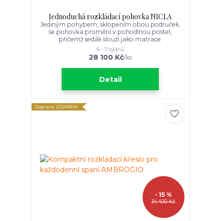
Jednoduchá rozkládací pohovka NICLA
Jediným pohybem, sklopením obou područek,
se pohovka promění v pohodlnou postel,
přičemž sedák slouží jako matrace.
6 - 7 týdnů
28 100 Kč
/
ks
Detail
Doprava ZDARMA
- 15 %
34 400 Kč