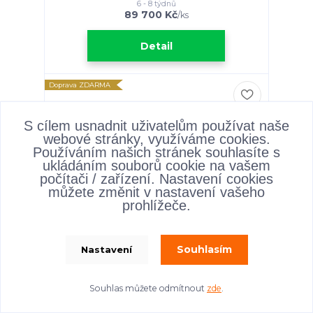
6 - 8 týdnů
89 700 Kč
/
ks
Detail
Doprava ZDARMA
S cílem usnadnit uživatelům používat naše
webové stránky, využíváme cookies.
Používáním našich stránek souhlasíte s
ukládáním souborů cookie na vašem
počítači / zařízení. Nastavení cookies
můžete změnit v nastavení vašeho
prohlížeče.
Souhlasím
Nastavení
Rozkládací křeslo pro každodenní spaní
OLIVER MB
Souhlas můžete odmítnout
zde
.
Rozkládací křeslo pro každodenní spaní 140 cm
s postelí 75x198 cm a matrací 16/18 cm silnou.
OLIVER je nová pohovka s vysokým