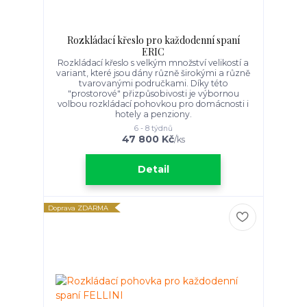
Rozkládací křeslo pro každodenní spaní
ERIC
Rozkládací křeslo s velkým množství velikostí a
variant, které jsou dány různě širokými a různě
tvarovanými područkami. Díky této
"prostorové" přizpůsobivosti je výbornou
volbou rozkládací pohovkou pro domácnosti i
hotely a penziony.
6 - 8 týdnů
47 800 Kč
/
ks
Detail
Doprava ZDARMA