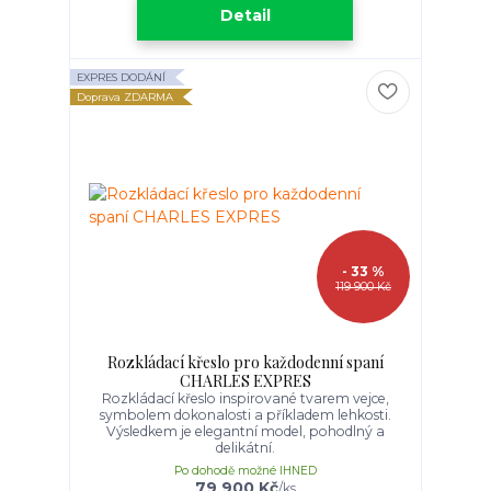
Detail
EXPRES DODÁNÍ
Doprava ZDARMA
- 33 %
119 900 Kč
Rozkládací křeslo pro každodenní spaní
CHARLES EXPRES
Rozkládací křeslo inspirované tvarem vejce,
symbolem dokonalosti a příkladem lehkosti.
Výsledkem je elegantní model, pohodlný a
delikátní.
Po dohodě možné IHNED
79 900 Kč
/
ks