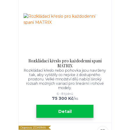
Rozkládací křeslo pro každodenní spaní
MATRIX
Rozkládací křeslo nebo pohovka jsou navrženy
tak, aby vytěžily co nejvíce z dostupného
prostoru. Velké množství dílů nabízí široký
rozsah možných variací pro lineární i rohové
modely.
6 - 8 týdnů
75 300 Kč
/
ks
Detail
Doprava ZDARMA