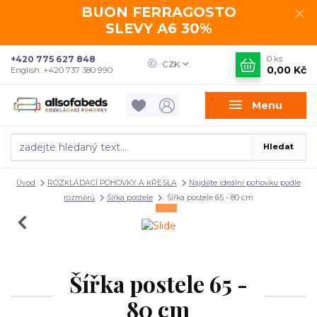
BUON FERRAGOSTO
SLEVY A6 30%
+420 775 627 848
0
ks
CZK
0,00 Kč
English: +420 737 380 990
Menu
Hledat
Úvod
ROZKLÁDACÍ POHOVKY A KŘESLA
Najděte ideální pohovku podle
rozměrů
Šířka postele
Šířka postele 65 - 80 cm
Šířka postele 65 -
80 cm