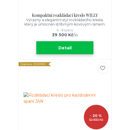
Kompaktní rozkládací křeslo WILLY
Výrazný a elegantní styl rozkládacího křesla,
který je umocněn stříbrným kovovým rámem.
6 - 8 týdnů
39 500 Kč
/
ks
Detail
Doprava ZDARMA
- 20 %
52 600 Kč