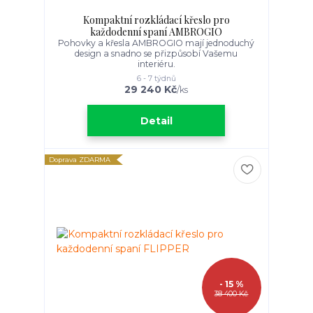
Kompaktní rozkládací křeslo pro
každodenní spaní AMBROGIO
Pohovky a křesla AMBROGIO mají jednoduchý
design a snadno se přizpůsobí Vašemu
interiéru.
6 - 7 týdnů
29 240 Kč
/
ks
Detail
Doprava ZDARMA
- 15 %
38 400 Kč