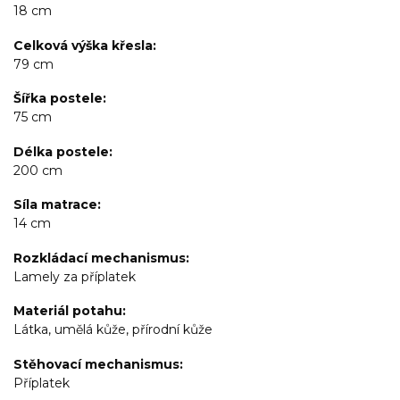
18 cm
Celková výška křesla
79 cm
Šířka postele
75 cm
Délka postele
200 cm
Síla matrace
14 cm
Rozkládací mechanismus
Lamely za příplatek
Materiál potahu
Látka, umělá kůže, přírodní kůže
Stěhovací mechanismus
Příplatek