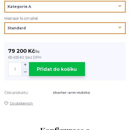
Matrace 14 cm silné
79 200 Kč
/
ks
65 455 Kč
bez DPH
Přidat do košíku
Číslo produktu:
shorter-arm-mdsho
Do oblíbených