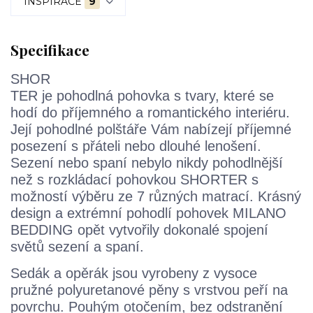
INSPIRACE
9
Specifikace
SHOR
TER je pohodlná pohovka s tvary, které se
hodí do příjemného a romantického interiéru.
Její pohodlné polštáře Vám nabízejí příjemné
posezení s přáteli nebo dlouhé lenošení.
Sezení nebo spaní nebylo nikdy pohodlnější
než s rozkládací pohovkou SHORTER s
možností výběru ze 7 různých matrací. Krásný
design a extrémní pohodlí pohovek MILANO
BEDDING opět vytvořily dokonalé spojení
světů sezení a spaní.
Sedák a opěrák jsou vyrobeny z vysoce
pružné polyuretanové pěny s vrstvou peří na
povrchu. Pouhým otočením, bez odstranění