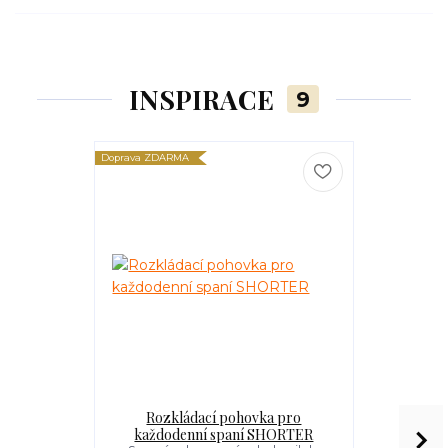
INSPIRACE
9
Doprava ZDARMA
Doprava ZDARM
Rozkládací pohovka pro
Rohová
každodenní spaní SHORTER
rozkládací 