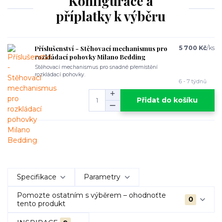
Konfigurace a
příplatky k výběru
Příslušenství - Stěhovací mechanismus pro
5 700 Kč
/
ks
rozkládací pohovky Milano Bedding
Stěhovací mechanismus pro snadné přemístění
rozkládací pohovky.
6 - 7 týdnů
Přidat do košíku
Specifikace
Parametry
Pomozte ostatním s výběrem – ohodnoťte
0
tento produkt