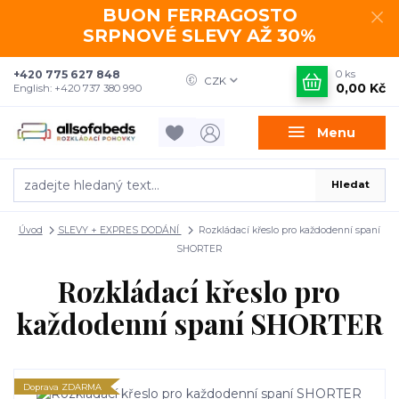
BUON FERRAGOSTO
SRPNOVÉ SLEVY AŽ 30%
+420 775 627 848
0
ks
CZK
0,00 Kč
English: +420 737 380 990
Menu
Hledat
Úvod
SLEVY + EXPRES DODÁNÍ
Rozkládací křeslo pro každodenní spaní
SHORTER
Rozkládací křeslo pro
každodenní spaní SHORTER
Doprava ZDARMA