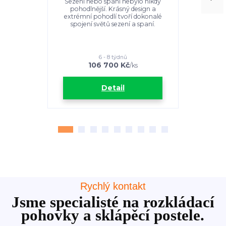
sp
Sezení nebo spaní nebylo nikdy
pohodlnější. Krásný design a
Sezení ne
extrémní pohodlí tvoří dokonalé
pohodlně
spojení světů sezení a spaní.
extrémní 
spojení 
6 - 8 týdnů
106 700 Kč
1
/
ks
Detail
Rychlý kontakt
Jsme specialisté na rozkládací
pohovky a sklápěcí postele.