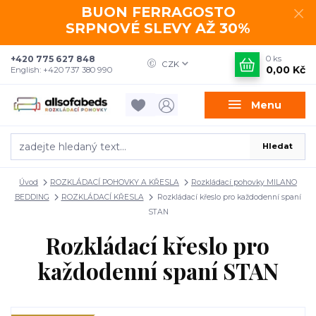
BUON FERRAGOSTO
SRPNOVÉ SLEVY AŽ 30%
+420 775 627 848
0
ks
CZK
0,00 Kč
English: +420 737 380 990
Menu
Hledat
Úvod
ROZKLÁDACÍ POHOVKY A KŘESLA
Rozkládací pohovky MILANO
BEDDING
ROZKLÁDACÍ KŘESLA
Rozkládací křeslo pro každodenní spaní
STAN
Rozkládací křeslo pro
každodenní spaní STAN