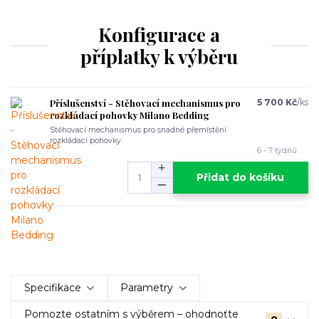
Konfigurace a
příplatky k výběru
Příslušenství - Stěhovací mechanismus pro
5 700 Kč
/
ks
rozkládací pohovky Milano Bedding
Stěhovací mechanismus pro snadné přemístění
rozkládací pohovky.
6 - 7 týdnů
Přidat do košíku
Specifikace
Parametry
Pomozte ostatním s výběrem – ohodnoťte