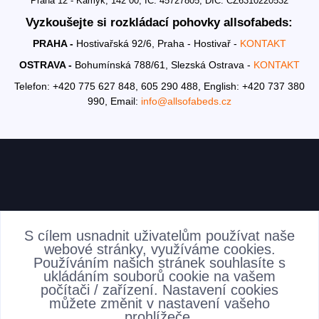
Praha 12 - Kamýk, 142 00, IČ: 45727805, DIČ: CZ6310220532
Vyzkoušejte si rozkládací pohovky allsofabeds:
PRAHA -
Hostivařská 92/6, Praha - Hostivař -
KONTAKT
OSTRAVA -
Bohumínská 788/61, Slezská Ostrava -
KONTAKT
Telefon: +420 775 627 848, 605 290 488,
English: +420 737 380
990,
Email:
info@allsofabeds.cz
AKTUALITY
S cílem usnadnit uživatelům používat naše
webové stránky, využíváme cookies.
Používáním našich stránek souhlasíte s
ukládáním souborů cookie na vašem
počítači / zařízení. Nastavení cookies
můžete změnit v nastavení vašeho
prohlížeče.