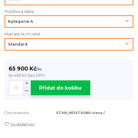
Potahová látka
Matrace 14 cm silné
65 900 Kč
/
ks
54 463 Kč
bez DPH
Přidat do košíku
Číslo produktu:
STAN_MDSTA080-sleva /
Do oblíbených