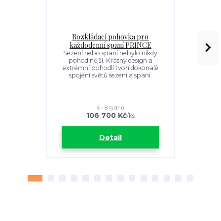
Rozkládací pohovka pro
Rozkl
každodenní spaní PRINCE
každode
Sezení nebo spaní nebylo nikdy
Sezení ne
pohodlnější. Krásný design a
pohodlně
extrémní pohodlí tvoří dokonalé
extrémní 
spojení světů sezení a spaní.
spojení 
6 - 8 týdnů
106 700 Kč
1
/
ks
Detail