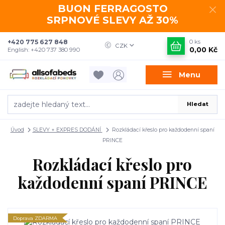
BUON FERRAGOSTO
SRPNOVÉ SLEVY AŽ 30%
+420 775 627 848
0
ks
CZK
0,00 Kč
English: +420 737 380 990
Menu
Hledat
Úvod
SLEVY + EXPRES DODÁNÍ
Rozkládací křeslo pro každodenní spaní
PRINCE
Rozkládací křeslo pro
každodenní spaní PRINCE
Doprava ZDARMA