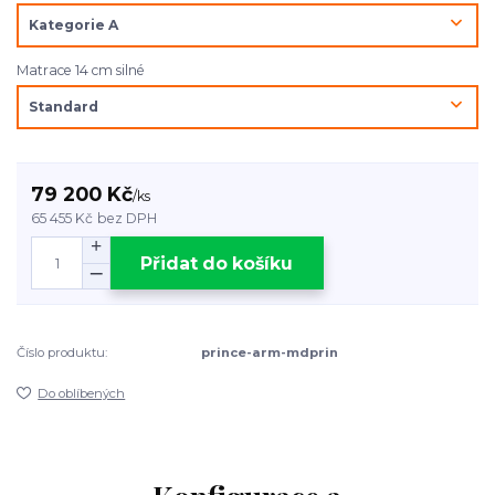
Matrace 14 cm silné
79 200 Kč
/
ks
65 455 Kč
bez DPH
Přidat do košíku
Číslo produktu:
prince-arm-mdprin
Do oblíbených