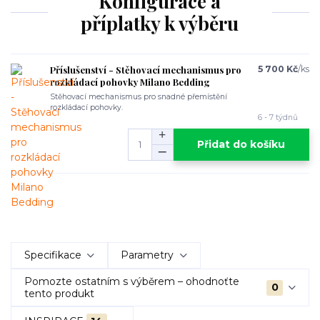
Konfigurace a
příplatky k výběru
Příslušenství - Stěhovací mechanismus pro
5 700 Kč
/
ks
rozkládací pohovky Milano Bedding
Stěhovací mechanismus pro snadné přemístění
rozkládací pohovky.
6 - 7 týdnů
Přidat do košíku
Specifikace
Parametry
Pomozte ostatním s výběrem – ohodnoťte
0
tento produkt