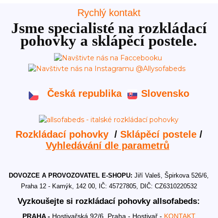
Rychlý kontakt
Jsme specialisté na rozkládací
pohovky a sklápěcí postele.
Česká republika
Slovensko
Rozkládací pohovky
/
Sklápěcí postele
/
Vyhledávání dle parametrů
DOVOZCE A PROVOZOVATEL E-SHOPU:
Jiří Valeš, Špirkova 526/6,
Praha 12 - Kamýk, 142 00, IČ: 45727805, DIČ: CZ6310220532
Vyzkoušejte si rozkládací pohovky allsofabeds:
PRAHA -
Hostivařská 92/6, Praha - Hostivař -
KONTAKT