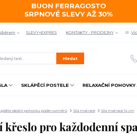
BUON FERRAGOSTO
SRPNOVÉ SLEVY AŽ 30%
výběrem
SLEVY+EXPRES
KONTAKTY - PRODEJNY
Ví
Hledat
SLA
SKLÁPĚCÍ POSTELE
RELAXAČNÍ POHOVKY 
ajděte ideální pohovku podle rozměrů
Síla matrace
Síla matrace 14 cm
í křeslo pro každodenní s