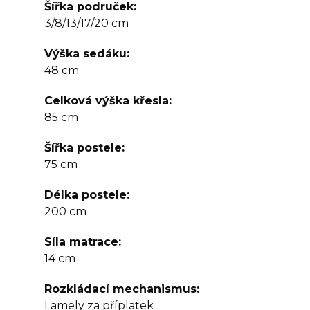
Šířka područek
3/8/13/17/20 cm
Výška sedáku
48 cm
Celková výška křesla
85 cm
Šířka postele
75 cm
Délka postele
200 cm
Síla matrace
14 cm
Rozkládací mechanismus
Lamely za příplatek