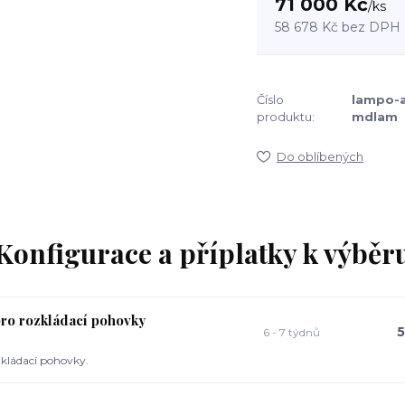
71 000 Kč
/
ks
58 678 Kč
bez DPH
Číslo
lampo-
produktu:
mdlam
Do oblíbených
Konfigurace a příplatky k výběr
pro rozkládací pohovky
5
6 - 7 týdnů
kládací pohovky.