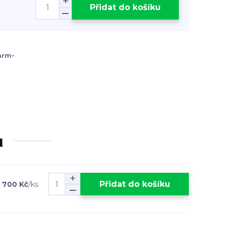
Přidat do košíku
arm-
u
Přidat do košíku
 700 Kč
/
ks