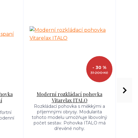
- 30 %
31 200 Kč
hovka
Moderní rozkládací pohovka
R
í
Vitarelax ITALO
každ
Rozkládací pohovka s měkkými a
Půvab
příjemnými obrysy. Modularita
zákla
ortní
tohoto modelu umožňuje libovolný
živ
dodenní
počet sestav. Pohovka ITALO má
Nasta
dřevěné nohy.
každé