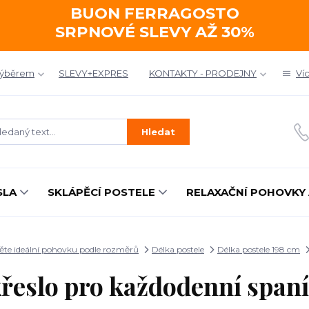
BUON FERRAGOSTO
SRPNOVÉ SLEVY AŽ 30%
výběrem
SLEVY+EXPRES
KONTAKTY - PRODEJNY
Ví
Hledat
SLA
SKLÁPĚCÍ POSTELE
RELAXAČNÍ POHOVKY 
ěte ideální pohovku podle rozměrů
Délka postele
Délka postele 198 cm
křeslo pro každodenní spa