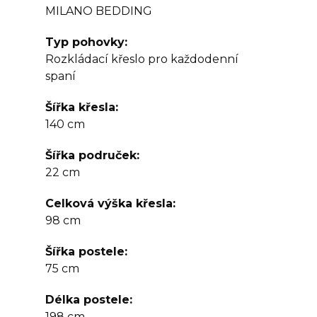
MILANO BEDDING
Typ pohovky
Rozkládací křeslo pro každodenní
spaní
Šířka křesla
140 cm
Šířka područek
22 cm
Celková výška křesla
98 cm
Šířka postele
75 cm
Délka postele
198 cm