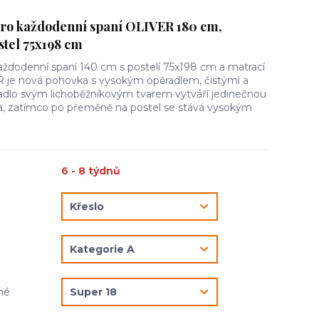
pro každodenní spaní OLIVER 180 cm,
stel 75x198 cm
každodenní spaní 140 cm s postelí 75x198 cm a matrací
R je nová pohovka s vysokým opěradlem, čistými a
radlo svým lichoběžníkovým tvarem vytváří jedinečnou
a, zatímco po přeměně na postel se stává vysokým
6 - 8 týdnů
né