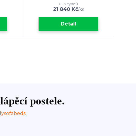
6 - 7 týdnů
21 840 Kč
/
ks
Detail
lápěcí postele.