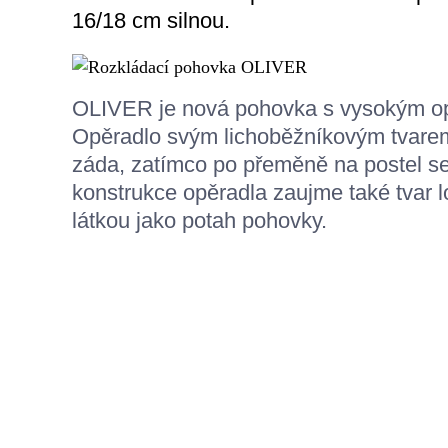
16/18 cm silnou.
OLIVER je nová pohovka s vysokým opě
Opěradlo svým lichoběžníkovým tvarem
záda, zatímco po přeměně na postel s
konstrukce opěradla zaujme také tvar l
látkou jako potah pohovky.