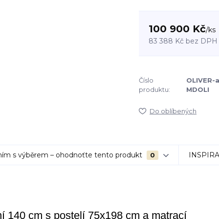
100 900 Kč
/
ks
83 388 Kč
bez DPH
Číslo
OLIVER-
produktu:
MDOLI
Do oblíbených
ím s výběrem – ohodnoťte tento produkt
INSPIR
0
í 140 cm s postelí 75x198 cm a matrací