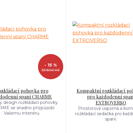
- 15 %
33 800 Kč
ozkládací pohovka pro
Kompaktní rozkládací po
dodenní spaní CHARME
pro každodenní span
EXTROVERSO
ký design rozkládací pohovky
ME se snadno přizpůsobí
Prostorově úsporná a komf
Vašemu interiéru.
rozkládací sedačka pro kaž
spaní.