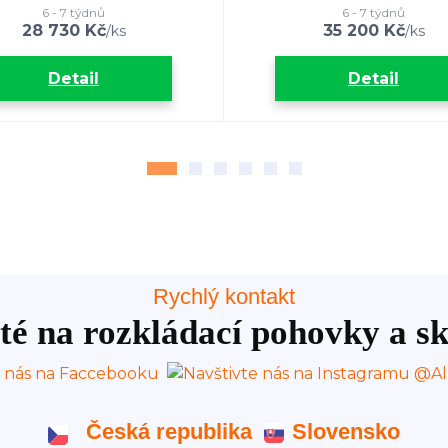
6 - 7 týdnů
6 - 7 týdnů
28 730 Kč
35 200 Kč
/
ks
/
ks
Detail
Detail
Rychlý kontakt
té na rozkládací pohovky a sk
Česká republika
Slovensko