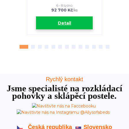
6 - 8 týdnů
92 700 Kč
8
/
ks
Detail
Rychlý kontakt
Jsme specialisté na rozkládací
pohovky a sklápěcí postele.
Česká republika
Slovensko