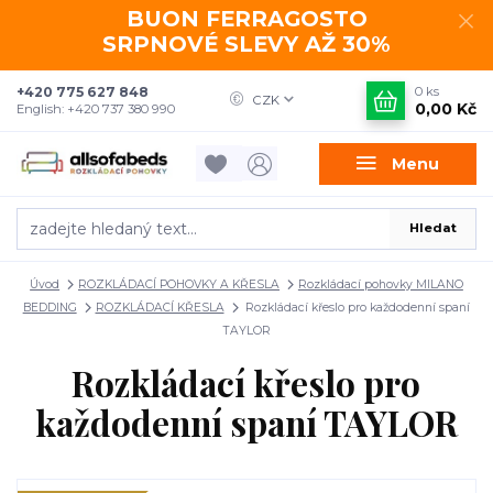
BUON FERRAGOSTO
SRPNOVÉ SLEVY AŽ 30%
+420 775 627 848
0
ks
CZK
0,00 Kč
English: +420 737 380 990
Menu
Hledat
Úvod
ROZKLÁDACÍ POHOVKY A KŘESLA
Rozkládací pohovky MILANO
BEDDING
ROZKLÁDACÍ KŘESLA
Rozkládací křeslo pro každodenní spaní
TAYLOR
Rozkládací křeslo pro
každodenní spaní TAYLOR