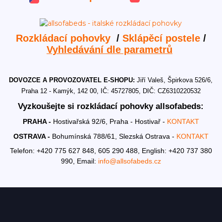
Rozkládací pohovky
/
Sklápěcí postele
/
Vyhledávání dle parametrů
DOVOZCE A PROVOZOVATEL E-SHOPU:
Jiří Valeš, Špirkova 526/6,
Praha 12 - Kamýk, 142 00, IČ: 45727805, DIČ: CZ6310220532
Vyzkoušejte si rozkládací pohovky allsofabeds:
PRAHA -
Hostivařská 92/6, Praha - Hostivař -
KONTAKT
OSTRAVA -
Bohumínská 788/61, Slezská Ostrava -
KONTAKT
Telefon: +420 775 627 848, 605 290 488,
English: +420 737 380
990,
Email:
info@allsofabeds.cz