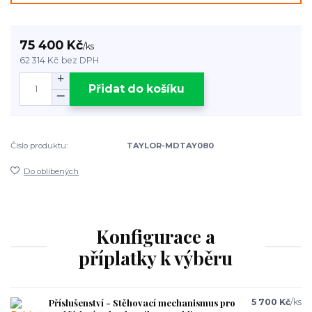
75 400 Kč
/
ks
62 314 Kč
bez DPH
Přidat do košíku
Číslo produktu:
TAYLOR-MDTAY080
Do oblíbených
Konfigurace a
příplatky k výběru
Příslušenství - Stěhovací mechanismus pro
5 700 Kč
/
ks