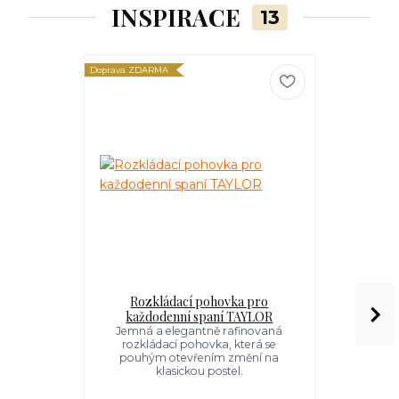
INSPIRACE
13
Doprava ZDARMA
Doprava ZDARM
Rozkládací pohovka pro
Rozkládací
každodenní spaní TAYLOR
s
Jemná a elegantně rafinovaná
Rozkládací
rozkládací pohovka, která se
domova vytvo
pouhým otevřením změní na
klasické
klasickou postel.
reprezentat
po celý ž