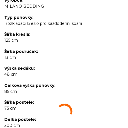
Výrobce
MILANO BEDDING
Typ pohovky
Rozkládací křeslo pro každodenní spaní
Šířka křesla
125 cm
Šířka područek
13 cm
Výška sedáku
48 cm
Celková výška pohovky
85 cm
Šířka postele
75 cm
Délka postele
200 cm