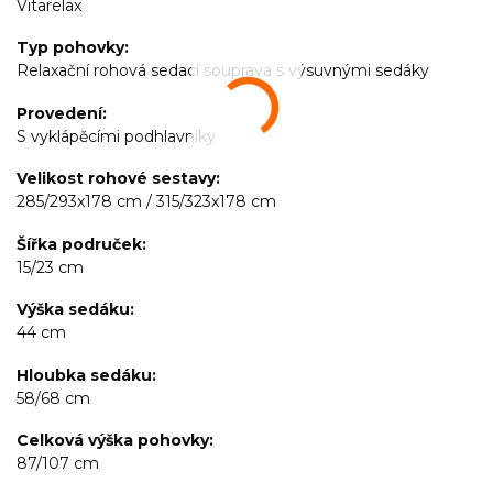
Vitarelax
Typ pohovky
Relaxační rohová sedací souprava s výsuvnými sedáky
Provedení
S vyklápěcími podhlavníky
Velikost rohové sestavy
285/293x178 cm / 315/323x178 cm
Šířka područek
15/23 cm
Výška sedáku
44 cm
Hloubka sedáku
58/68 cm
Celková výška pohovky
87/107 cm