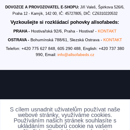
DOVOZCE A PROVOZOVATEL E-SHOPU:
Jiří Valeš, Špirkova 526/6,
Praha 12 - Kamýk, 142 00, IČ: 45727805, DIČ: CZ6310220532
Vyzkoušejte si rozkládací pohovky allsofabeds:
PRAHA -
Hostivařská 92/6, Praha - Hostivař -
KONTAKT
OSTRAVA -
Bohumínská 788/61, Slezská Ostrava -
KONTAKT
Telefon: +420 775 627 848, 605 290 488,
English: +420 737 380
990,
Email:
info@allsofabeds.cz
AKTUALITY
S cílem usnadnit uživatelům používat naše
webové stránky, využíváme cookies.
Používáním našich stránek souhlasíte s
ukládáním souborů cookie na vašem