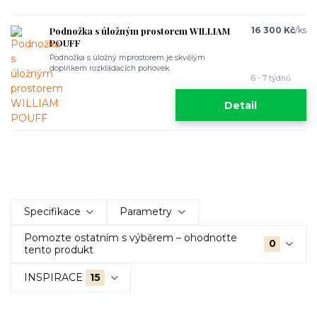
Podnožka s úložným prostorem WILLIAM
16 300 Kč
/
ks
POUFF
Podnožka s úložný mprostorem je skvělým
doplňkem rozkládacích pohovek.
6 - 7 týdnů
Detail
Specifikace
Parametry
Pomozte ostatním s výběrem – ohodnoťte
0
tento produkt
INSPIRACE
15