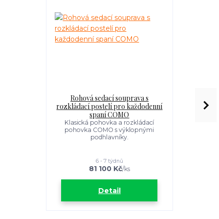
Rohová sedací souprava s
Rozkl
rozkládací postelí pro každodenní
každod
spaní COMO
Originální 
své kontras
Klasická pohovka a rozkládací
pohovka COMO s výklopnými
podhlavníky.
6 - 7 týdnů
81 100 Kč
4
/
ks
Detail