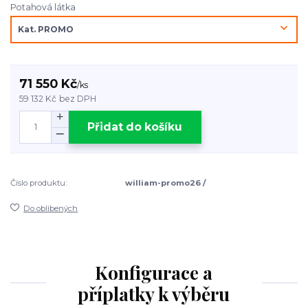
Potahová látka
71 550 Kč
/
ks
59 132 Kč
bez DPH
Přidat do košíku
Číslo produktu:
william-promo26 /
Do oblíbených
Konfigurace a
příplatky k výběru