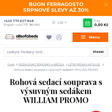
BUON FERRAGOSTO
SRPNOVÉ SLEVY AŽ 30%
+420 775 627 848
0
ks
CZK
0,00 Kč
English: +420 737 380 990
Menu
Hledat
Úvod
ROZKLÁDACÍ POHOVKY A KŘESLA
LETNÍ PROMO KATALOG
Rohová sedací souprava s výsuvným sedákem WILLIAM PROMO
Rohová sedací souprava s
výsuvným sedákem
WILLIAM PROMO