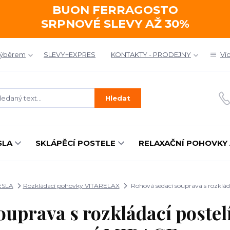
BUON FERRAGOSTO
SRPNOVÉ SLEVY AŽ 30%
výběrem
SLEVY+EXPRES
KONTAKTY - PRODEJNY
Ví
Hledat
SLA
SKLÁPĚCÍ POSTELE
RELAXAČNÍ POHOVKY 
ESLA
Rozkládací pohovky VITARELAX
Rohová sedací souprava s rozklád
ouprava s rozkládací postel