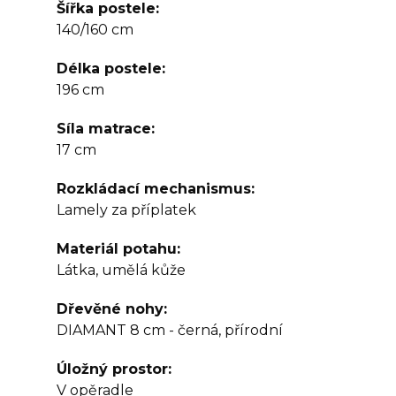
Šířka postele
140/160 cm
Délka postele
196 cm
Síla matrace
17 cm
Rozkládací mechanismus
Lamely za příplatek
Materiál potahu
Látka, umělá kůže
Dřevěné nohy
DIAMANT 8 cm - černá, přírodní
Úložný prostor
V opěradle