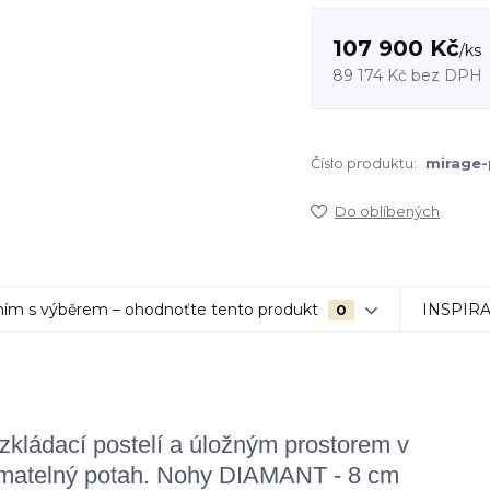
107 900 Kč
/
ks
89 174 Kč
bez DPH
Číslo produktu:
mirage-
Do oblíbených
ím s výběrem – ohodnoťte tento produkt
INSPIR
0
ládací postelí a úložným prostorem v
ímatelný potah. N
ohy DIAMANT - 8 cm