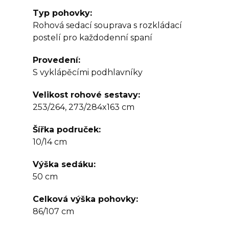
Typ pohovky
Rohová sedací souprava s rozkládací
postelí pro každodenní spaní
Provedení
S vyklápěcími podhlavníky
Velikost rohové sestavy
253/264, 273/284x163 cm
Šířka područek
10/14 cm
Výška sedáku
50 cm
Celková výška pohovky
86/107 cm