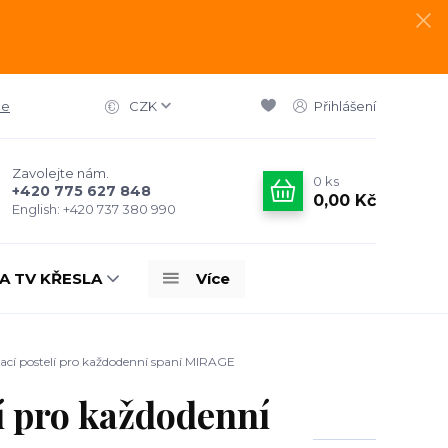
ce
CZK
Přihlášení
Zavolejte nám.
0
ks
+420 775 627 848
0,00 Kč
English: +420 737 380 990
A TV KŘESLA
Více
ací postelí pro každodenní spaní MIRAGE
í pro každodenní