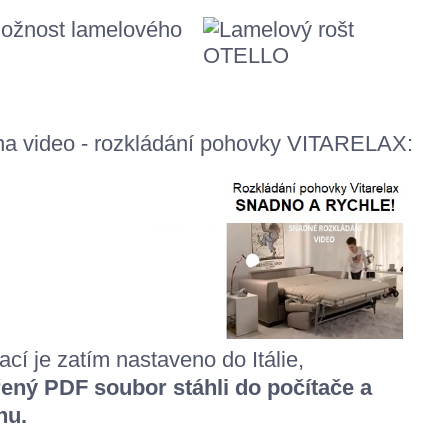
ožnost lamelového
 na video - rozkládání pohovky VITARELAX:
cí je zatím nastaveno do Itálie,
ený PDF soubor stáhli do počítače a
hu.