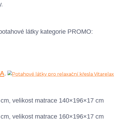
.
 potahové látky kategorie PROMO:
A
.
 cm, velikost matrace 140×196×17 cm
 cm, velikost matrace 160×196×17 cm