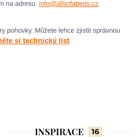
em na adresu:
info@allsofabeds.cz
.
ry pohovky. M
ůžete lehce zjistit správnou
INSPIRACE
16