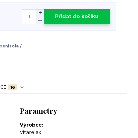
Přidat do košíku
penisola /
ACE
16
Parametry
Výrobce
Vitarelax