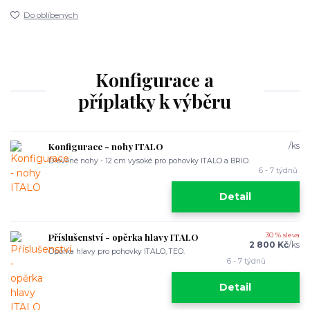
Do oblíbených
Konfigurace a
příplatky k výběru
Konfigurace - nohy ITALO
/
ks
Dřevěné nohy - 12 cm vysoké pro pohovky ITALO a BRIO.
6 - 7 týdnů
Detail
Příslušenství - opěrka hlavy ITALO
30 % sleva
2 800 Kč
/
ks
Opěrka hlavy pro pohovky ITALO, TEO.
6 - 7 týdnů
Detail