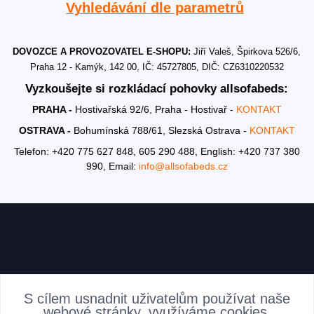
Vyhledávání dle parametrů
DOVOZCE A PROVOZOVATEL E-SHOPU:
Jiří Valeš, Špirkova 526/6,
Praha 12 - Kamýk, 142 00, IČ: 45727805, DIČ: CZ6310220532
Vyzkoušejte si rozkládací pohovky allsofabeds:
PRAHA -
Hostivařská 92/6, Praha - Hostivař -
KONTAKT
OSTRAVA -
Bohumínská 788/61, Slezská Ostrava -
KONTAKT
Telefon: +420 775 627 848, 605 290 488,
English: +420 737 380
990,
Email:
info@allsofabeds.cz
AKTUALITY
S cílem usnadnit uživatelům používat naše
webové stránky, využíváme cookies.