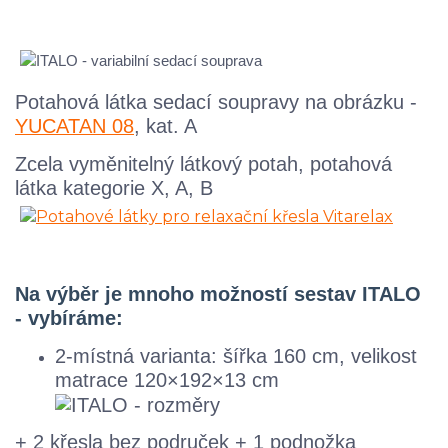
Potahová látka sedací soupravy na obrázku -
YUCATAN 08
, kat. A
Zcela vyměnitelný látkový potah, potahová
látka kategorie X, A, B
Na výběr je mnoho možností sestav ITALO
- vybíráme:
2-místná varianta: šířka 160 cm, velikost
matrace 120×192×13 cm
+ 2 křesla bez područek + 1 podnožka