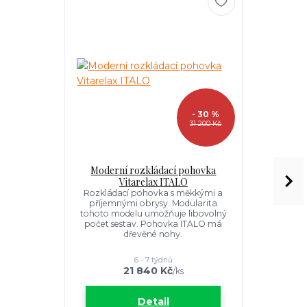
- 30 %
31 200 Kč
Moderní rozkládací pohovka
Křeslo k ro
Vitarelax ITALO
Rozkládac
příjemný
Rozkládací pohovka s měkkými a
tohoto mod
příjemnými obrysy. Modularita
počet ses
tohoto modelu umožňuje libovolný
d
počet sestav. Pohovka ITALO má
dřevěné nohy.
6 - 7 týdnů
21 840 Kč
1
/
ks
Detail