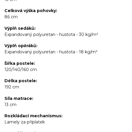
Celková výška pohovky
86 cm
Výplň sedáků
Expandovaný polyuretan - hustota - 30 kg/m³
Výplň opěráků
Expandovaný polyuretan - hustota - 18 kg/m³
Šířka postele
120/140/160 cm
Délka postele
192 cm
Síla matrace
13 cm
Rozkládací mechanismus
Lamely za příplatek