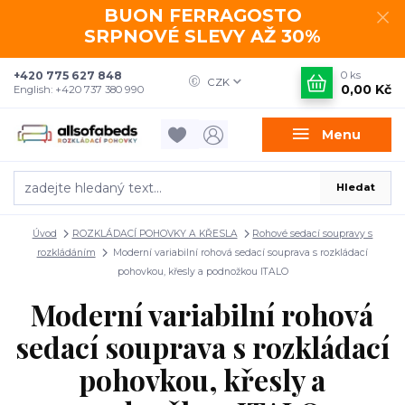
BUON FERRAGOSTO
SRPNOVÉ SLEVY AŽ 30%
+420 775 627 848
0
ks
CZK
0,00 Kč
English: +420 737 380 990
Menu
Hledat
Úvod
ROZKLÁDACÍ POHOVKY A KŘESLA
Rohové sedací soupravy s
rozkládáním
Moderní variabilní rohová sedací souprava s rozkládací
pohovkou, křesly a podnožkou ITALO
Moderní variabilní rohová
sedací souprava s rozkládací
pohovkou, křesly a