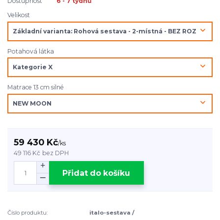
Dostupnost
6 - 7 týdnů
Velikost
Potahová látka
Matrace 13 cm silné
59 430 Kč
/
ks
49 116 Kč
bez DPH
Přidat do košíku
Číslo produktu:
italo-sestava /