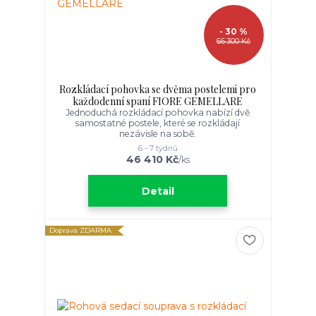
- 30 %
66 300 Kč
Rozkládací pohovka se dvěma postelemi pro
každodenní spaní FIORE GEMELLARE
Jednoduchá rozkládací pohovka nabízí dvě
samostatné postele, které se rozkládají
nezávisle na sobě.
6 - 7 týdnů
46 410 Kč
/
ks
Detail
Doprava ZDARMA