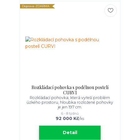
Doprava ZDARMA
Rozkládací pohovka s podélnou postelí
CURVI
Rozkládací pohovka, která vyřeší problém
úzkého prostoru, hloubka rozložené pohovky
je jen 197 cm.
6 - 8 týdnů
92 000 Kč
/
ks
Detail