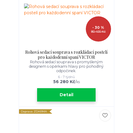
- 30 %
80 400 Kč
Rohová sedací souprava s rozkládací postelí
pro každodenní spaní VICTOR
Rohová sedací souprava s promyšleným
designem s opěrkami hlavy pro pohodlný
odpočinek.
6 - 7 týdnů
56 280 Kč
/
ks
Detail
Doprava ZDARMA