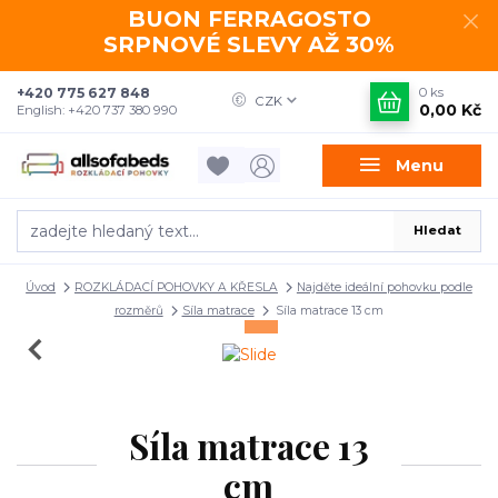
BUON FERRAGOSTO
SRPNOVÉ SLEVY AŽ 30%
+420 775 627 848
0
ks
CZK
0,00 Kč
English: +420 737 380 990
Menu
Hledat
Úvod
ROZKLÁDACÍ POHOVKY A KŘESLA
Najděte ideální pohovku podle
rozměrů
Síla matrace
Síla matrace 13 cm
Síla matrace 13
cm