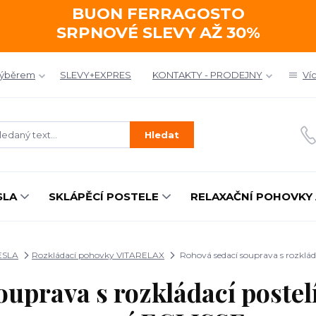
BUON FERRAGOSTO
SRPNOVÉ SLEVY AŽ 30%
výběrem
SLEVY+EXPRES
KONTAKTY - PRODEJNY
Ví
Hledat
SLA
SKLÁPĚCÍ POSTELE
RELAXAČNÍ POHOVKY 
ESLA
Rozkládací pohovky VITARELAX
Rohová sedací souprava s rozklád
ouprava s rozkládací postel