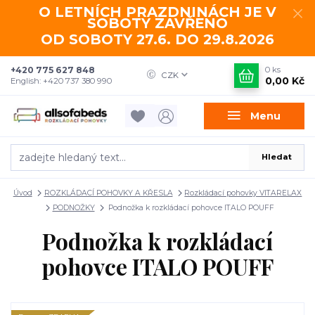
O LETNÍCH PRAZDNINÁCH JE V
SOBOTY ZAVŘENO
OD SOBOTY 27.6. DO 29.8.2026
+420 775 627 848
0
ks
CZK
0,00 Kč
English: +420 737 380 990
Menu
Hledat
Úvod
ROZKLÁDACÍ POHOVKY A KŘESLA
Rozkládací pohovky VITARELAX
PODNOŽKY
Podnožka k rozkládací pohovce ITALO POUFF
Podnožka k rozkládací
pohovce ITALO POUFF