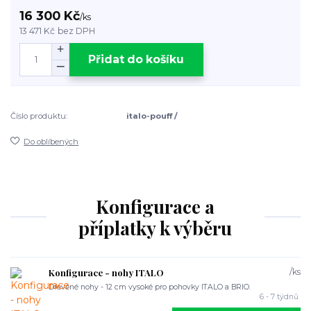
16 300 Kč
/
ks
13 471 Kč
bez DPH
Přidat do košíku
Číslo produktu:
italo-pouff /
Do oblíbených
Konfigurace a
příplatky k výběru
Konfigurace - nohy ITALO
/
ks
Dřevěné nohy - 12 cm vysoké pro pohovky ITALO a BRIO.
6 - 7 týdnů