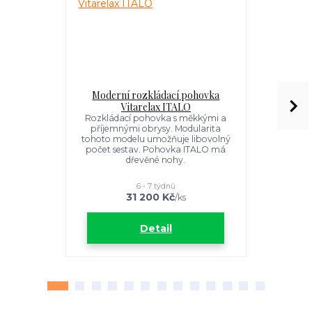
Moderní rozkládací pohovka
Moderní va
Vitarelax ITALO
souprava s
křesly
Rozkládací pohovka s měkkými a
příjemnými obrysy. Modularita
Rozkládac
tohoto modelu umožňuje libovolný
příjemný
počet sestav. Pohovka ITALO má
tohoto mod
dřevěné nohy.
počet ses
d
6 - 7 týdnů
31 200 Kč
8
/
ks
Detail