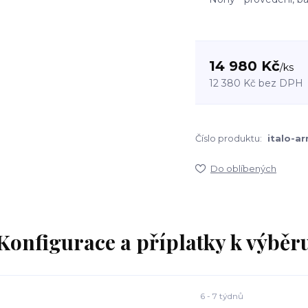
14 980 Kč
/
ks
12 380 Kč
bez DPH
Číslo produktu:
italo-ar
Do oblíbených
Konfigurace a příplatky k výběr
6 - 7 týdnů