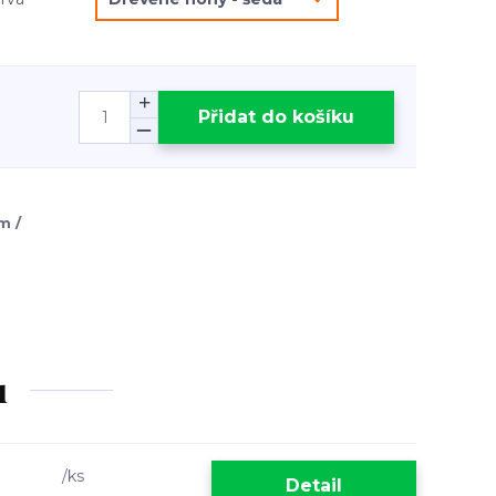
Přidat do košíku
m /
u
/
ks
Detail