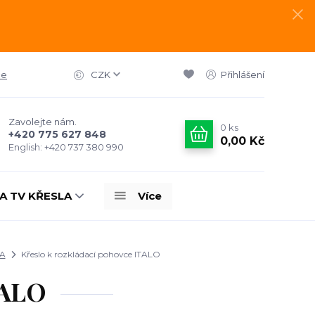
ce
CZK
Přihlášení
Zavolejte nám.
0
ks
+420 775 627 848
0,00 Kč
English: +420 737 380 990
A TV KŘESLA
Více
A
Křeslo k rozkládací pohovce ITALO
TALO