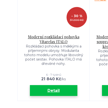
- 30 %
31 200 Kč
Moderní rozkládací pohovka
Modern
Vitarelax ITALO
soupra
kř
Rozkládací pohovka s měkkými a
příjemnými obrysy. Modularita
Rozkl
tohoto modelu umožňuje libovolný
příj
počet sestav. Pohovka ITALO má
tohoto
dřevěné nohy.
počet
6 - 7 týdnů
21 840 Kč
/
ks
Detail