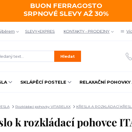
BUON FERRAGOSTO
SRPNOVÉ SLEVY AŽ 30%
výběrem
SLEVY+EXPRES
KONTAKTY - PRODEJNY
Ví
Hledat
SLA
SKLÁPĚCÍ POSTELE
RELAXAČNÍ POHOVKY 
ŘESLA
Rozkládací pohovky VITARELAX
KŘESLA A ROZKLÁDACÍ KŘESL
slo k rozkládací pohovce I