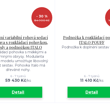
- 30 %
84 900 Kč
í variabilní rohová sedací
Podnožka k rozkládací p
va s rozkládací pohovkou,
ITALO POUFF
esly a podnožkou ITALO
Podnožka k doplnění sestav
ádací pohovka s měkkými a
emnými obrysy. Modularita
 modelu umožňuje libovolný
 sestav. Pohovka Italo má
dřevěné nohy.
6 - 7 týdnů
6 - 7 týdnů
59 430 Kč
11 410 Kč
/
ks
/
ks
Detail
Detail