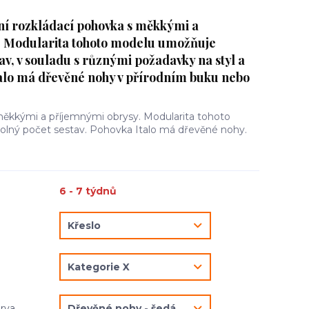
ní rozkládací pohovka s měkkými a
. Modularita tohoto modelu umožňuje
tav, v souladu s různými požadavky na styl a
talo má dřevěné nohy v přírodním buku nebo
ěkkými a příjemnými obrysy. Modularita tohoto
olný počet sestav. Pohovka Italo má dřevěné nohy.
6 - 7 týdnů
arva