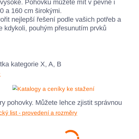
vysoké. Pohovku můžete mít v pevné i
40 a 160 cm širokými.
it nejlepší řešení podle vašich potřeb a
e kdykoli, pouhým přesunutím prvků
átka kategorie X, A, B
ry pohovky. M
ůžete lehce zjistit správnou