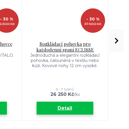
- 30 %
- 30 %
16 300 Kč
37 500 Kč
ohovce
Rozkládací pohovka pro
Ro
každodenní spaní ECLISSE
rozklá
 ITALO.
Jednoduchá a elegantní rozkládací
pohovka, čalouněná v textilu nebo
Jedn
kůži. Kovové nohy 12 cm vysoké.
sedací
neb
6 - 7 týdnů
26 250 Kč
/
ks
Detail