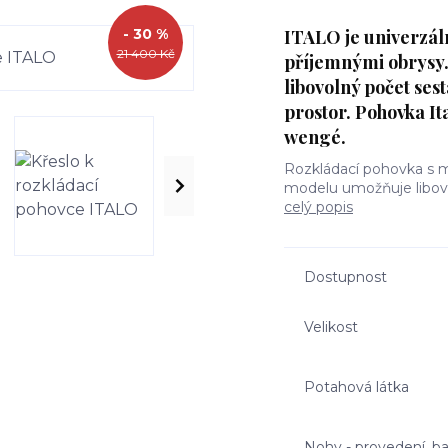
- 30 %
ITALO je univerzál
21 400 Kč
příjemnými obrysy
libovolný počet ses
prostor. Pohovka I
wengé.
Rozkládací pohovka s m
modelu umožňuje libov
celý popis
Dostupnost
Velikost
Potahová látka
Nohy - provedení, b