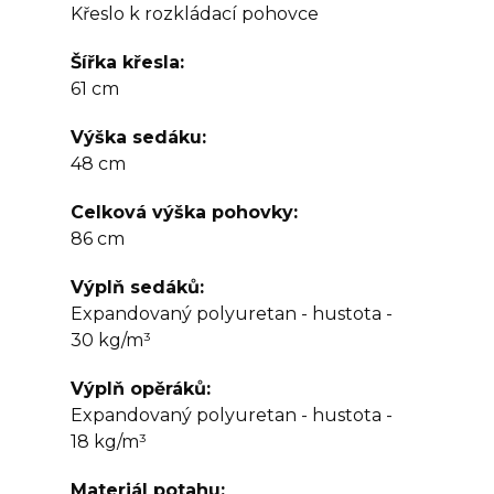
Křeslo k rozkládací pohovce
Šířka křesla
61 cm
Výška sedáku
48 cm
Celková výška pohovky
86 cm
Výplň sedáků
Expandovaný polyuretan - hustota -
30 kg/m³
Výplň opěráků
Expandovaný polyuretan - hustota -
18 kg/m³
Materiál potahu