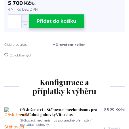
5 700 Kč
/
ks
4 711 Kč
bez DPH
Přidat do košíku
Číslo produktu:
MD-system-roller
Do oblíbených
Konfigurace a
příplatky k výběru
Příslušenství - Stěhovací mechanismus pro
3 600 Kč
/
ks
rozkládací pohovky Vitarelax
Stěhovací mechanismus pro snadné přemístění
rozkládací pohovky.
6 - 7 týdnů