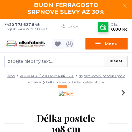
BUON FERRAGOSTO
SRPNOVÉ SLEVY AŽ 30%
+420 775 627 848
0
ks
CZK
0,00 Kč
English: +420 737 380 990
Menu
Hledat
Úvod
ROZKLÁDACÍ POHOVKY A KŘESLA
Najděte ideální pohovku podle
rozměrů
Délka postele
Délka postele 198 cm
Délka postele
198 cm