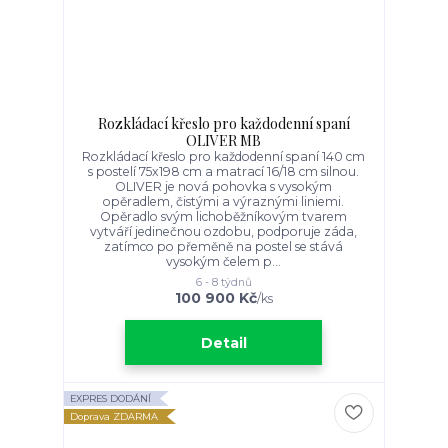
Rozkládací křeslo pro každodenní spaní
OLIVER MB
Rozkládací křeslo pro každodenní spaní 140 cm
s postelí 75x198 cm a matrací 16/18 cm silnou.
OLIVER je nová pohovka s vysokým
opěradlem, čistými a výraznými liniemi.
Opěradlo svým lichoběžníkovým tvarem
vytváří jedinečnou ozdobu, podporuje záda,
zatímco po přeměně na postel se stává
vysokým čelem p...
6 - 8 týdnů
100 900 Kč
/
ks
Detail
EXPRES DODÁNÍ
Doprava ZDARMA