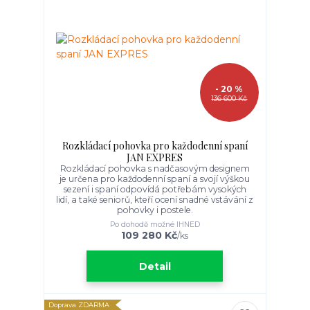
- 20 %
136 600 Kč
Rozkládací pohovka pro každodenní spaní
JAN EXPRES
Rozkládací pohovka s nadčasovým designem
je určena pro každodenní spaní a svojí výškou
sezení i spaní odpovídá potřebám vysokých
lidí, a také seniorů, kteří ocení snadné vstávání z
pohovky i postele.
Po dohodě možné IHNED
109 280 Kč
/
ks
Detail
Doprava ZDARMA