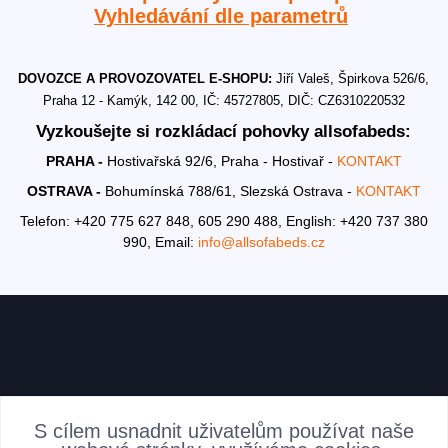
Vyhledávání dle parametrů
DOVOZCE A PROVOZOVATEL E-SHOPU:
Jiří Valeš, Špirkova 526/6,
Praha 12 - Kamýk, 142 00, IČ: 45727805, DIČ: CZ6310220532
Vyzkoušejte si rozkládací pohovky allsofabeds:
PRAHA -
Hostivařská 92/6, Praha - Hostivař -
KONTAKT
OSTRAVA -
Bohumínská 788/61, Slezská Ostrava -
KONTAKT
Telefon: +420 775 627 848, 605 290 488,
English: +420 737 380
990,
Email:
info@allsofabeds.cz
AKTUALITY
S cílem usnadnit uživatelům používat naše