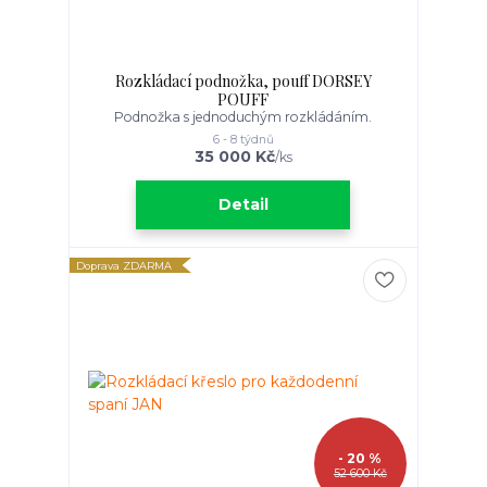
Rozkládací podnožka, pouff DORSEY
POUFF
Podnožka s jednoduchým rozkládáním.
6 - 8 týdnů
35 000 Kč
/
ks
Detail
Doprava ZDARMA
- 20 %
52 600 Kč