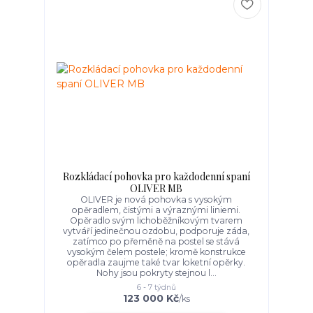
Rozkládací pohovka pro každodenní spaní
OLIVER MB
OLIVER je nová pohovka s vysokým
opěradlem, čistými a výraznými liniemi.
Opěradlo svým lichoběžníkovým tvarem
vytváří jedinečnou ozdobu, podporuje záda,
zatímco po přeměně na postel se stává
vysokým čelem postele; kromě konstrukce
opěradla zaujme také tvar loketní opěrky.
Nohy jsou pokryty stejnou l...
6 - 7 týdnů
123 000 Kč
/
ks