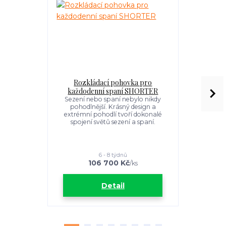
Rozkládací pohovka pro
Rozkl
každodenní spaní SHORTER
každod
Sezení nebo spaní nebylo nikdy
Sezení ne
pohodlnější. Krásný design a
pohodlně
extrémní pohodlí tvoří dokonalé
extrémní 
spojení světů sezení a spaní.
spojení 
6 - 8 týdnů
106 700 Kč
1
/
ks
Detail