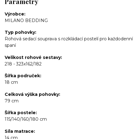
Parametry
Výrobce
MILANO BEDDING
Typ pohovky
Rohová sedací souprava s rozkládací postelí pro každodenní
spaní
Velikost rohové sestavy
218 - 323x162/182
Šířka područek
18 cm
Celková výška pohovky
79 cm
Šířka postele
115/140/160/180 cm
Síla matrace
14 cm