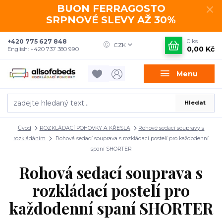
BUON FERRAGOSTO
SRPNOVÉ SLEVY AŽ 30%
+420 775 627 848
0
ks
CZK
0,00 Kč
English: +420 737 380 990
Menu
Hledat
Úvod
ROZKLÁDACÍ POHOVKY A KŘESLA
Rohové sedací soupravy s
rozkládáním
Rohová sedací souprava s rozkládací postelí pro každodenní
spaní SHORTER
Rohová sedací souprava s
rozkládací postelí pro
každodenní spaní SHORTER