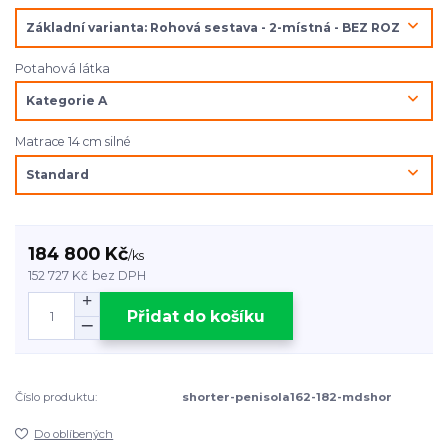
Potahová látka
Matrace 14 cm silné
184 800 Kč
/
ks
152 727 Kč
bez DPH
Přidat do košíku
Číslo produktu:
shorter-penisola162-182-mdshor
Do oblíbených