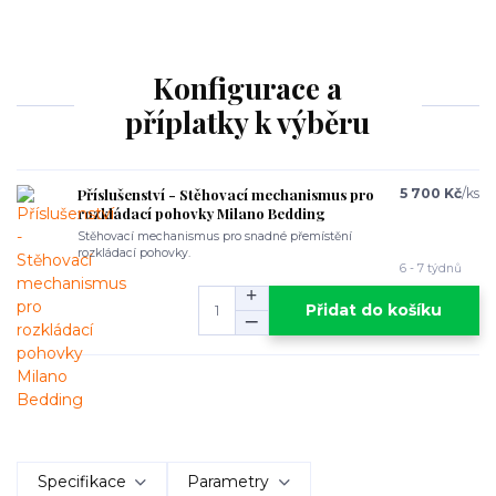
Konfigurace a
příplatky k výběru
Příslušenství - Stěhovací mechanismus pro
5 700 Kč
/
ks
rozkládací pohovky Milano Bedding
Stěhovací mechanismus pro snadné přemístění
rozkládací pohovky.
6 - 7 týdnů
Přidat do košíku
Specifikace
Parametry