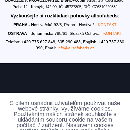
DOVOZCE A PROVOZOVATEL E-SHOPU:
Jiří Valeš, Špirkova 526/6,
Praha 12 - Kamýk, 142 00, IČ: 45727805, DIČ: CZ6310220532
Vyzkoušejte si rozkládací pohovky allsofabeds:
PRAHA -
Hostivařská 92/6, Praha - Hostivař -
KONTAKT
OSTRAVA -
Bohumínská 788/61, Slezská Ostrava -
KONTAKT
Telefon: +420 775 627 848, 605 290 488,
English: +420 737 380
990,
Email:
info@allsofabeds.cz
AKTUALITY
S cílem usnadnit uživatelům používat naše
webové stránky, využíváme cookies.
Používáním našich stránek souhlasíte s
ukládáním souborů cookie na vašem
počítači / zařízení. Nastavení cookies