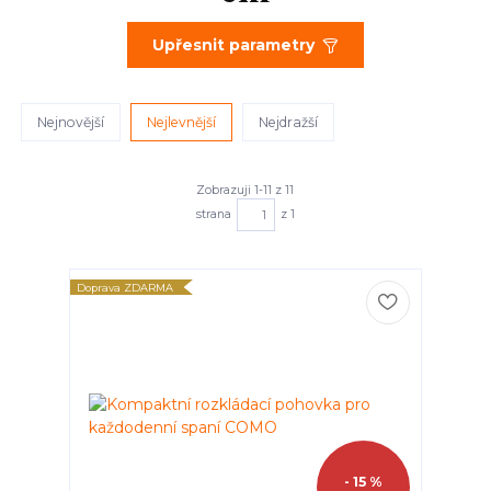
Upřesnit parametry
Nejnovější
Nejlevnější
Nejdražší
Zobrazuji 1-11 z 11
strana
z 1
Doprava ZDARMA
- 15 %