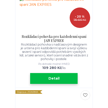
- 20 %
136 600 Kč
Rozkládací pohovka pro každodenní spaní
JAN EXPRES
Rozkládací pohovka s nadčasovým designem
je určena pro každodenní spaní a svojí výškou
sezení i spaní odpovídá potřebám vysokých
lidí, a také seniorů, kteří ocení snadné vstávání z
pohovky i postele.
Po dohodě možné IHNED
109 280 Kč
/
ks
Detail
Doprava ZDARMA