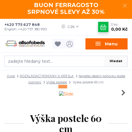
BUON FERRAGOSTO
SRPNOVÉ SLEVY AŽ 30%
+420 775 627 848
0
ks
CZK
0,00 Kč
English: +420 737 380 990
Menu
Hledat
Úvod
ROZKLÁDACÍ POHOVKY A KŘESLA
Najděte ideální pohovku podle
rozměrů
Výška postele
Výška postele 60 cm
Výška postele 60
cm