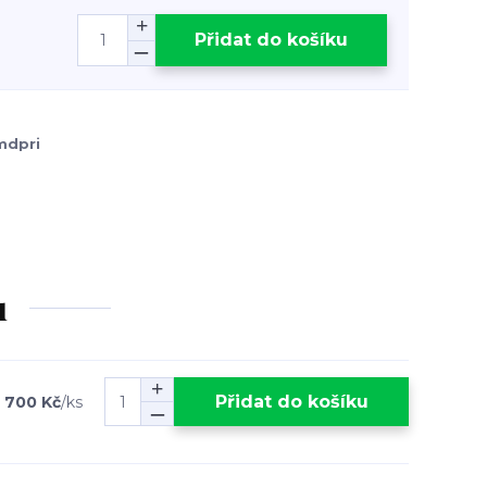
Přidat do košíku
mdpri
u
Přidat do košíku
 700 Kč
/
ks