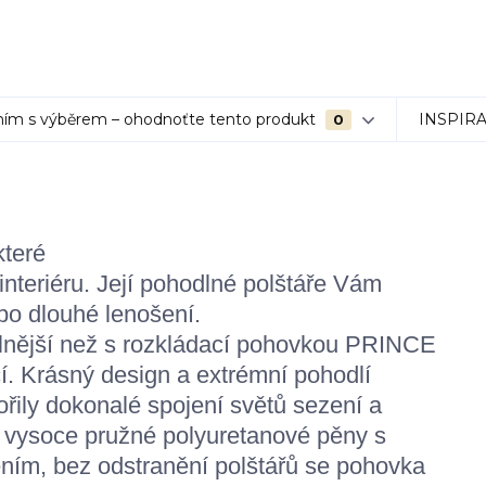
ím s výběrem – ohodnoťte tento produkt
INSPIR
0
které
nteriéru. Její pohodlné polštáře Vám
ebo dlouhé lenošení.
lnější než s rozkládací pohovkou PRINCE
í. Krásný design a extrémní pohodlí
ly dokonalé spojení světů sezení a
z vysoce pružné polyuretanové pěny s
ním, bez odstranění polštářů se pohovka