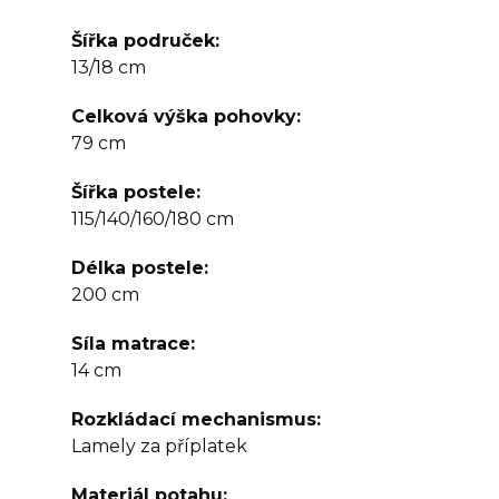
Šířka područek
13/18 cm
Celková výška pohovky
79 cm
Šířka postele
115/140/160/180 cm
Délka postele
200 cm
Síla matrace
14 cm
Rozkládací mechanismus
Lamely za příplatek
Materiál potahu