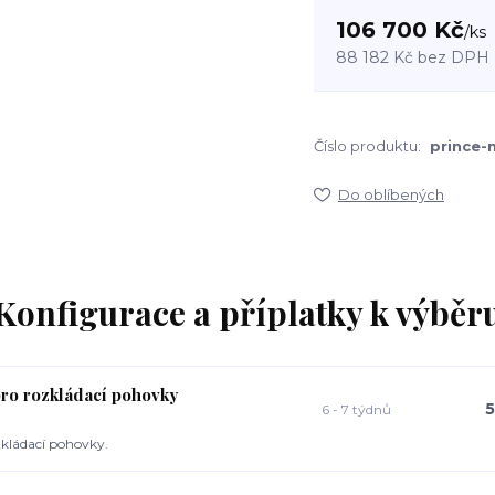
106 700 Kč
/
ks
88 182 Kč
bez DPH
Číslo produktu:
prince-
Do oblíbených
Konfigurace a příplatky k výběr
pro rozkládací pohovky
5
6 - 7 týdnů
kládací pohovky.