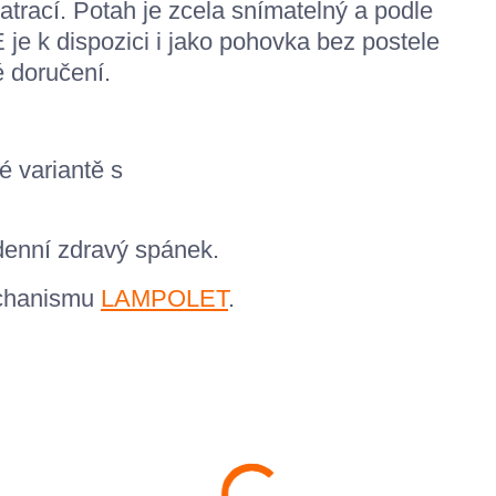
trací. Potah je zcela snímatelný a podle
 je k dispozici i jako pohovka bez postele
 doručení.
 variantě s
enní zdravý spánek.
echanismu
LAMPOLET
.
.