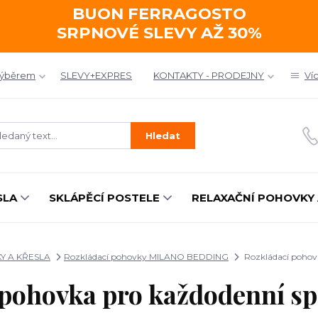
BUON FERRAGOSTO
SRPNOVÉ SLEVY AŽ 30%
výběrem
SLEVY+EXPRES
KONTAKTY - PRODEJNY
Ví
Hledat
SLA
SKLÁPĚCÍ POSTELE
RELAXAČNÍ POHOVKY 
Y A KŘESLA
Rozkládací pohovky MILANO BEDDING
Rozkládací pohov
 pohovka pro každodenní s