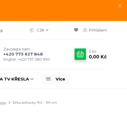
ce
CZK
Přihlášení
Zavolejte nám.
0
ks
+420 775 627 848
0,00 Kč
English: +420 737 380 990
A TV KŘESLA
Více
ovky
Šířka pohovky 190 - 199 cm