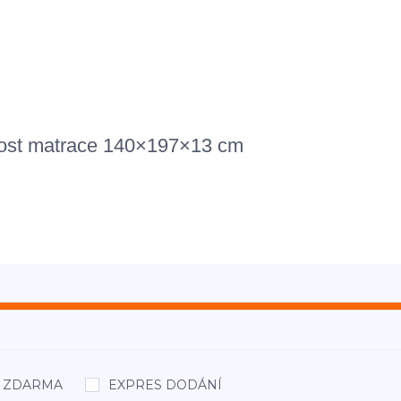
likost matrace 140×197×13 cm
áž ZDARMA
EXPRES DODÁNÍ