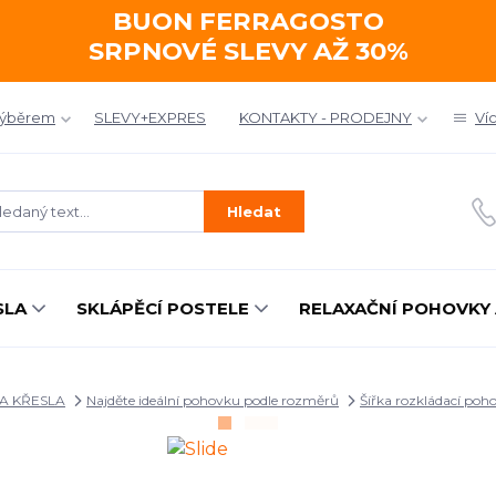
BUON FERRAGOSTO
SRPNOVÉ SLEVY AŽ 30%
výběrem
SLEVY+EXPRES
KONTAKTY - PRODEJNY
Ví
Hledat
SLA
SKLÁPĚCÍ POSTELE
RELAXAČNÍ POHOVKY 
A KŘESLA
Najděte ideální pohovku podle rozměrů
Šířka rozkládací poh