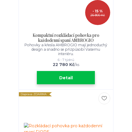
- 15 %
26 800 Kč
Kompaktní rozkládací pohovka pro
každodenní spaní AMBROGIO
Pohovky a křesla AMBROGIO mají jednoduchý
design a snadno se přizpůsobí Vašemu
interiéru.
6 - 7 týdnů
22 780 Kč
/
ks
Detail
Doprava ZDARMA