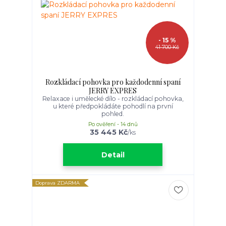
- 15 %
41 700 Kč
Rozkládací pohovka pro každodenní spaní
JERRY EXPRES
Relaxace i umělecké dílo - rozkládací pohovka,
u které předpokládáte pohodlí na první
pohled.
Po ověření - 14 dnů
35 445 Kč
/
ks
Detail
Doprava ZDARMA