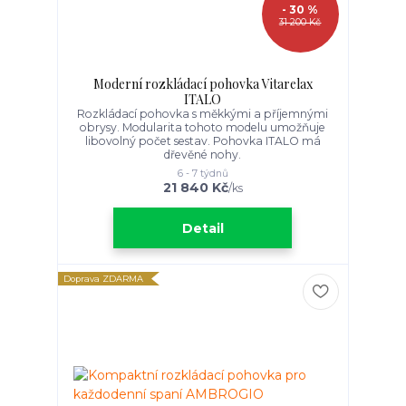
- 30 %
31 200 Kč
Moderní rozkládací pohovka Vitarelax
ITALO
Rozkládací pohovka s měkkými a příjemnými
obrysy. Modularita tohoto modelu umožňuje
libovolný počet sestav. Pohovka ITALO má
dřevěné nohy.
6 - 7 týdnů
21 840 Kč
/
ks
Detail
Doprava ZDARMA