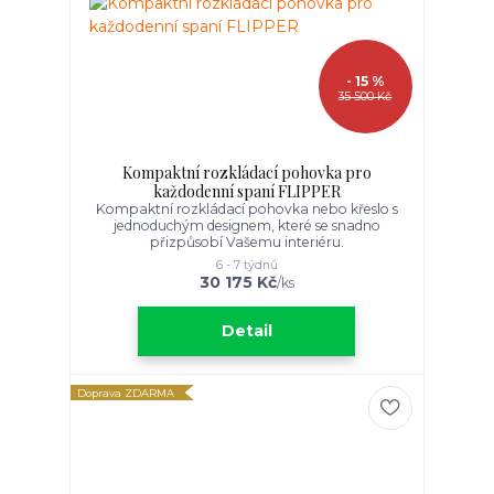
- 15 %
35 500 Kč
Kompaktní rozkládací pohovka pro
každodenní spaní FLIPPER
Kompaktní rozkládací pohovka nebo křeslo s
jednoduchým designem, které se snadno
přizpůsobí Vašemu interiéru.
6 - 7 týdnů
30 175 Kč
/
ks
Detail
Doprava ZDARMA