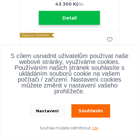
43 300 Kč
/
ks
Detail
Doprava ZDARMA
S cílem usnadnit uživatelům používat naše
webové stránky, využíváme cookies.
Používáním našich stránek souhlasíte s
ukládáním souborů cookie na vašem
počítači / zařízení. Nastavení cookies
můžete změnit v nastavení vašeho
prohlížeče.
- 30 %
61 900 Kč
Souhlasím
Nastavení
Kožená rozkládací pohovka pro každodenní
spaní ECLISSE LUX
Jednoduchá a elegantní rozkládací pohovka,
Souhlas můžete odmítnout
zde
.
čalouněná v kůži. Kovové nohy 12 cm vysoké.
6 - 7 týdnů