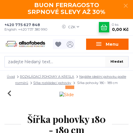
BUON FERRAGOSTO
SRPNOVÉ SLEVY AŽ 30%
+420 775 627 848
0
ks
CZK
0,00 Kč
English: +420 737 380 990
Menu
Hledat
Úvod
ROZKLÁDACÍ POHOVKY A KŘESLA
Najděte ideální pohovku podle
rozměrů
Šířka rozkládací pohovky
Šířka pohovky 180 - 189 cm
Šířka pohovky 180
- 189 cm