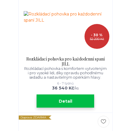
- 30 %
52 200 Kč
Rozkládací pohovka pro každodenní spaní
JILL
Rozkládací pohovka s komfortem vytvořeným
i pro vysoké lidi, díky opravdu pohodlnému
sedadlu a nastavitelným opěrkám hlavy.
6 - 7 týdnů
36 540 Kč
/
ks
Detail
Doprava ZDARMA