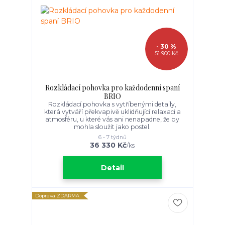
- 30 %
51 900 Kč
Rozkládací pohovka pro každodenní spaní
BRIO
Rozkládací pohovka s vytříbenými detaily,
která vytváří překvapivě uklidňující relaxaci a
atmosféru, u které vás ani nenapadne, že by
mohla sloužit jako postel.
6 - 7 týdnů
36 330 Kč
/
ks
Detail
Doprava ZDARMA