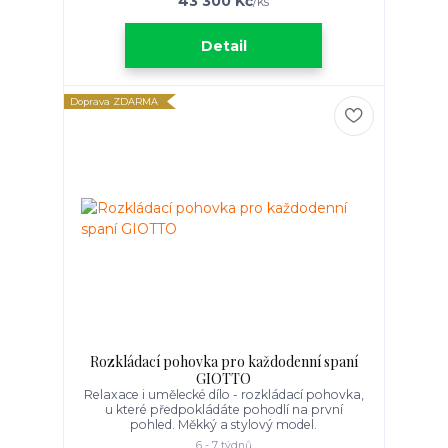
43 300 Kč
/
ks
Detail
Doprava ZDARMA
Rozkládací pohovka pro každodenní spaní
GIOTTO
Relaxace i umělecké dílo - rozkládací pohovka,
u které předpokládáte pohodlí na první
pohled. Měkký a stylový model.
6 - 7 týdnů