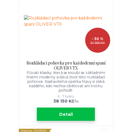
- 30 %
54 500 Kč
Rozkládací pohovka pro každodenní spaní
OLIVER VTX
Půvab klasiky, která se snoubí se základními
liniemi moderny a dává život této rozkládací
pohovce. Nastavitelná opěrka hlavy si získá
každého, kdo nechce obětovat ani trochu
pohodlí.
6 - 7 týdnů
38 150 Kč
/
ks
Detail
Doprava ZDARMA