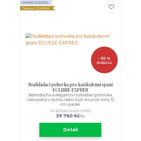
EXPRES DODÁNÍ
Doprava ZDARMA
- 30 %
56 800 Kč
Rozkládací pohovka pro každodenní spaní
ECLISSE EXPRES
Jednoduchá a elegantní rozkládací pohovka,
čalouněná v textilu nebo kůži. Kovové nohy 12
cm vysoké.
Po dohodě možné IHNED
39 760 Kč
/
ks
Detail