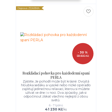
Doprava ZDARMA
- 30 %
58 900 Kč
Rozkládací pohovka pro každodenní spaní
PERLA
Zjistěte, že pohodlí může být krásné. Dvojitá
hloubka sedáku a vysoké nebo nízké opěradlo
zajišťují jedinečnou relaxaci, kterou si můžete
užívat ve dne i v noci. Dva způsoby, jak si
odpočinout získat všechno nejlepší z obou
světů.
6 - 7 týdnů
41 230 Kč
/
ks