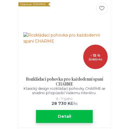
Doprava ZDARMA
- 15 %
33 800 Kč
Rozkládací pohovka pro každodenní spaní
CHARME
Klasický design rozkládací pohovky CHARME se
snadno přizpůsobí Vašemu interiéru.
6 - 7 týdnů
28 730 Kč
/
ks
Detail