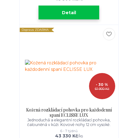
Detail
Doprava ZDARMA
- 30 %
61 900 Kč
Kožená rozkládací pohovka pro každodenní
spaní ECLISSE LUX
Jednoduchá a elegantní rozkládací pohovka,
čalouněná v kůži. Kovové nohy 12 cm vysoké.
6 - 7 týdnů
43 330 Kč
/
ks