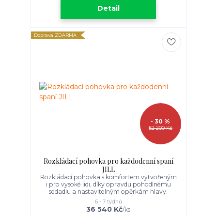
Detail
Doprava ZDARMA
- 30 %
52 200 Kč
Rozkládací pohovka pro každodenní spaní
JILL
Rozkládací pohovka s komfortem vytvořeným
i pro vysoké lidi, díky opravdu pohodlnému
sedadlu a nastavitelným opěrkám hlavy.
6 - 7 týdnů
36 540 Kč
/
ks