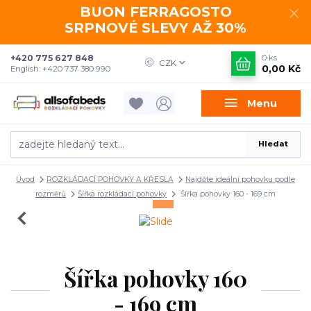
BUON FERRAGOSTO
SRPNOVÉ SLEVY AŽ 30%
+420 775 627 848
0
ks
CZK
0,00 Kč
English: +420 737 380 990
Menu
Hledat
Úvod
ROZKLÁDACÍ POHOVKY A KŘESLA
Najděte ideální pohovku podle
rozměrů
Šířka rozkládací pohovky
Šířka pohovky 160 - 169 cm
Šířka pohovky 160
- 169 cm