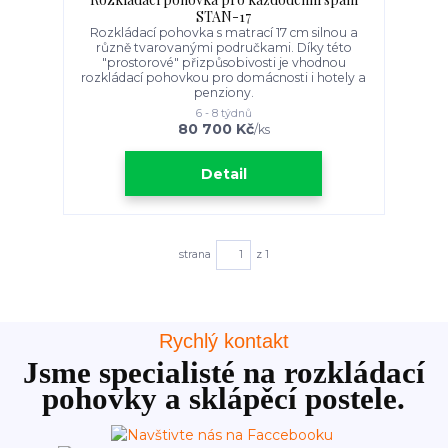
STAN-17
Rozkládací pohovka s matrací 17 cm silnou a
různě tvarovanými područkami. Díky této
"prostorové" přizpůsobivosti je vhodnou
rozkládací pohovkou pro domácnosti i hotely a
penziony.
6 - 8 týdnů
80 700 Kč
/
ks
Detail
strana
z 1
Rychlý kontakt
Jsme specialisté na rozkládací
pohovky a sklápěcí postele.