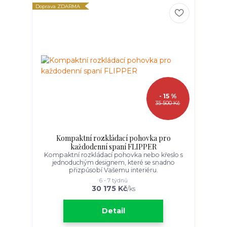
Doprava ZDARMA
- 15 %
35 500 Kč
Kompaktní rozkládací pohovka pro
každodenní spaní FLIPPER
Kompaktní rozkládací pohovka nebo křeslo s
jednoduchým designem, které se snadno
přizpůsobí Vašemu interiéru.
6 - 7 týdnů
30 175 Kč
/
ks
Detail