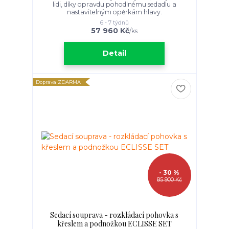
lidi, díky opravdu pohodlnému sedadlu a
nastavitelným opěrkám hlavy.
6 - 7 týdnů
57 960 Kč
/
ks
Detail
Doprava ZDARMA
- 30 %
85 900 Kč
Sedací souprava - rozkládací pohovka s
křeslem a podnožkou ECLISSE SET