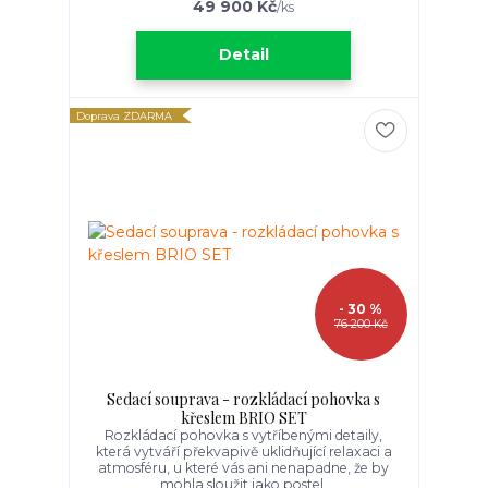
49 900 Kč
/
ks
Detail
Doprava ZDARMA
- 30 %
76 200 Kč
Sedací souprava - rozkládací pohovka s
křeslem BRIO SET
Rozkládací pohovka s vytříbenými detaily,
která vytváří překvapivě uklidňující relaxaci a
atmosféru, u které vás ani nenapadne, že by
mohla sloužit jako postel.