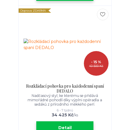
Doprava ZDARMA
- 15 %
40 500 Kč
Rozkládací pohovka pro každodenní spaní
DEDALO
Nadčasový styl, ke kterému se přidává
mimořádné pohodlí díky výplni opěradla a
sedáků z přírodního měkkého peří.
6 - 7 týdnů
34 425 Kč
/
ks
Detail