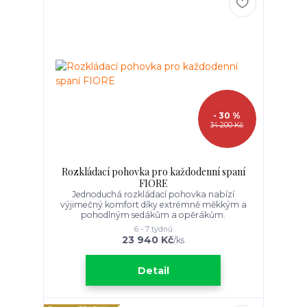
- 30 %
34 200 Kč
Rozkládací pohovka pro každodenní spaní
FIORE
Jednoduchá rozkládací pohovka nabízí
výjimečný komfort díky extrémně měkkým a
pohodlným sedákům a opěrákům.
6 - 7 týdnů
23 940 Kč
/
ks
Detail