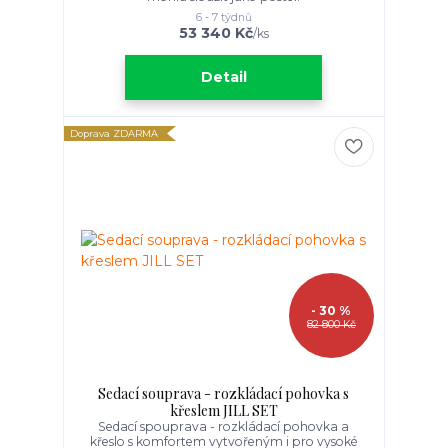
6 - 7 týdnů
53 340 Kč
/
ks
Detail
Doprava ZDARMA
- 30 %
82 800 Kč
Sedací souprava - rozkládací pohovka s
křeslem JILL SET
Sedací spouprava - rozkládací pohovka a
křeslo s komfortem vytvořeným i pro vysoké