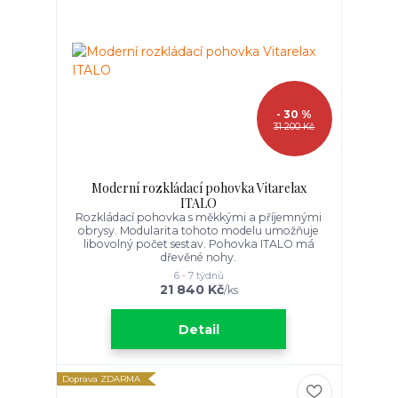
- 30 %
31 200 Kč
Moderní rozkládací pohovka Vitarelax
ITALO
Rozkládací pohovka s měkkými a příjemnými
obrysy. Modularita tohoto modelu umožňuje
libovolný počet sestav. Pohovka ITALO má
dřevěné nohy.
6 - 7 týdnů
21 840 Kč
/
ks
Detail
Doprava ZDARMA