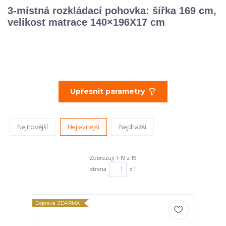
3-místná rozkládací pohovka: šířka 169 cm,
velikost matrace 140×196X17 cm
Upřesnit parametry
Nejnovější
Nejlevnější
Nejdražší
Zobrazuji 1-19 z 19
strana
z 1
Doprava ZDARMA