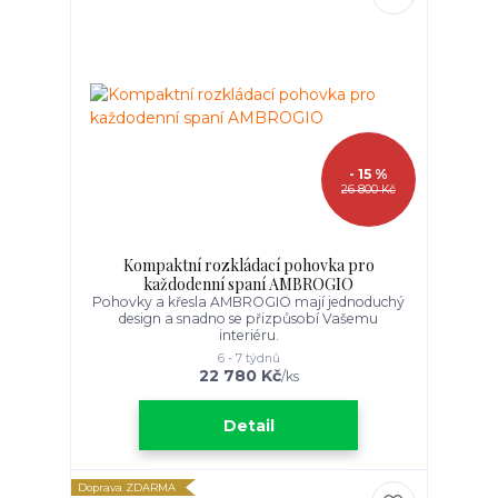
- 15 %
26 800 Kč
Kompaktní rozkládací pohovka pro
každodenní spaní AMBROGIO
Pohovky a křesla AMBROGIO mají jednoduchý
design a snadno se přizpůsobí Vašemu
interiéru.
6 - 7 týdnů
22 780 Kč
/
ks
Detail
Doprava ZDARMA