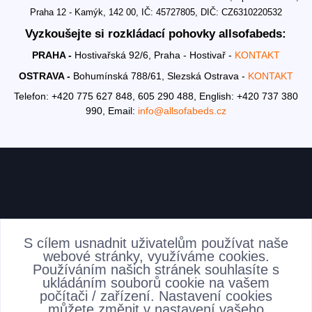
Praha 12 - Kamýk, 142 00, IČ: 45727805, DIČ: CZ6310220532
Vyzkoušejte si rozkládací pohovky allsofabeds:
PRAHA -
Hostivařská 92/6, Praha - Hostivař -
KONTAKT
OSTRAVA -
Bohumínská 788/61, Slezská Ostrava -
KONTAKT
Telefon: +420 775 627 848, 605 290 488,
English: +420 737 380
990,
Email:
info@allsofabeds.cz
AKTUALITY
S cílem usnadnit uživatelům používat naše
webové stránky, využíváme cookies.
Používáním našich stránek souhlasíte s
ukládáním souborů cookie na vašem
počítači / zařízení. Nastavení cookies
můžete změnit v nastavení vašeho