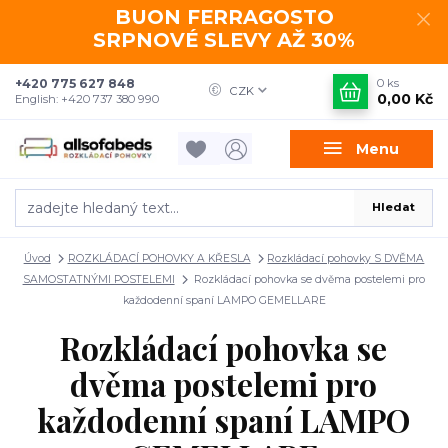
BUON FERRAGOSTO
SRPNOVÉ SLEVY AŽ 30%
+420 775 627 848
0
ks
CZK
0,00 Kč
English: +420 737 380 990
Menu
Hledat
Úvod
ROZKLÁDACÍ POHOVKY A KŘESLA
Rozkládací pohovky S DVĚMA
SAMOSTATNÝMI POSTELEMI
Rozkládací pohovka se dvěma postelemi pro
každodenní spaní LAMPO GEMELLARE
Rozkládací pohovka se
dvěma postelemi pro
každodenní spaní LAMPO