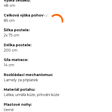
Výška sedáku
48 cm
Celková výška pohovky
85 cm
Šířka postele
2x 75 cm
Délka postele
200 cm
Síla matrace
14 cm
Rozkládací mechanismus
Lamely za příplatek
Materiál potahu
Látka, umělá kůže, přírodní kůže
Plastové nohy
černé