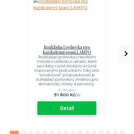
Rozkládací pohovka pro
Rozkládací
každodenní spaní LAMPO
pohon
Rozkládací pohovka s největším
množství velikostí a variant, které
Rozkládací
jsou dány různě širokými a různě
rozklád
tvarovanými područkami. Díky této
"prostorové" přizpůsobivosti je
rozkládací pohovkou vhodnou pro
domácnosti, hotely a penziony.
6 - 8 týdnů
91 800 Kč
1
/
ks
Detail