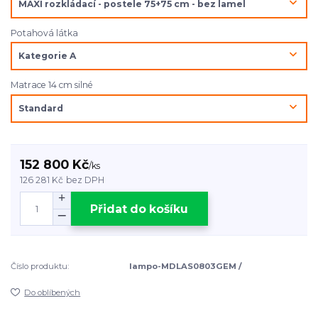
Potahová látka
Matrace 14 cm silné
152 800 Kč
/
ks
126 281 Kč
bez DPH
Přidat do košíku
Číslo produktu:
lampo-MDLAS0803GEM /
Do oblíbených