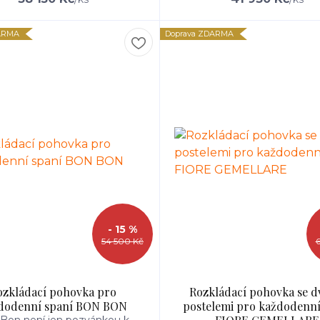
ARMA
Doprava ZDARMA
- 15 %
54 500 Kč
ozkládací pohovka pro
Rozkládací pohovka se 
dodenní spaní BON BON
postelemi pro každodenní
Bon není jen pozvánkou k