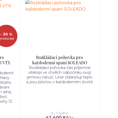
- 30 %
59 900 Kč
ro
Rozkládací pohovka pro
R VTX
každodenní spaní SOLEADO
Rozkládací pohovka Vás příjemně
obklopí ve chvílích odpočinku svojí
dodenní
jemnou náručí. Linie ztělesňují teplo
hlavy.
a jsou jistotou v každodenním životě
lštáře,
ávání.
silná,
 bez
nohy 12
6 - 7 týdnů
42 400 Kč
/
ks