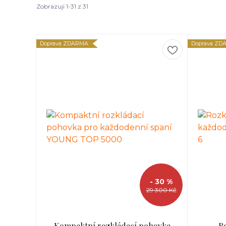
Zobrazuji 1-31 z 31
Doprava ZDARMA
Doprava ZD
- 30 %
29 300 Kč
Kompaktní rozkládací pohovka
R