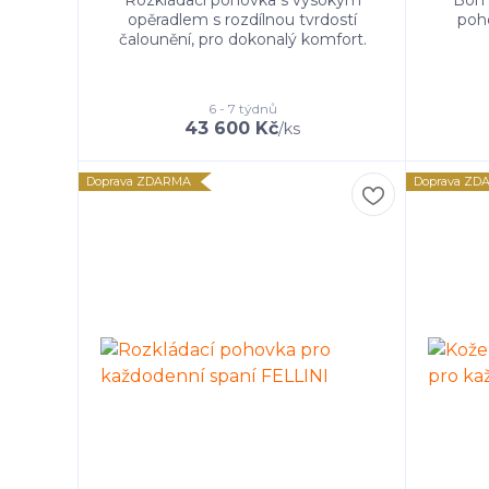
opěradlem s rozdílnou tvrdostí
poho
čalounění, pro dokonalý komfort.
6 - 7 týdnů
43 600 Kč
/
ks
Doprava ZDARMA
Doprava ZD