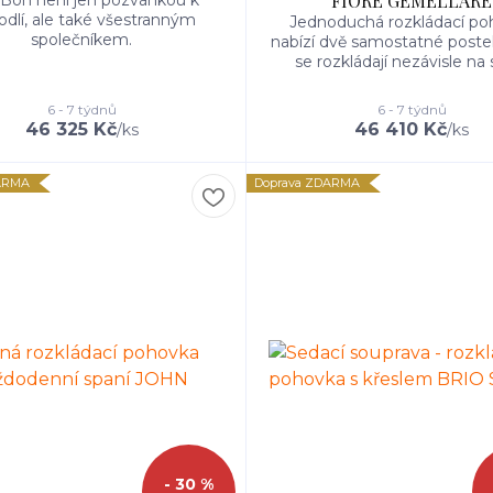
FIORE GEMELLARE
dlí, ale také všestranným
Jednoduchá rozkládací po
společníkem.
nabízí dvě samostatné postel
se rozkládají nezávisle na 
6 - 7 týdnů
6 - 7 týdnů
46 325 Kč
46 410 Kč
/
ks
/
ks
ARMA
Doprava ZDARMA
- 30 %