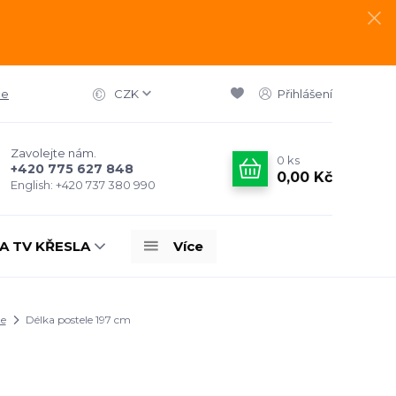
ce
CZK
Přihlášení
Zavolejte nám.
0
ks
+420 775 627 848
0,00 Kč
English: +420 737 380 990
A TV KŘESLA
Více
le
Délka postele 197 cm