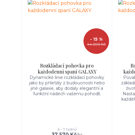
- 15 %
44 200 Kč
Rozkládací pohovka pro
R
každodenní spaní GALAXY
každ
Dynamické linie rozkládací pohovky
Půvab
jako by přiletěly z budoucnosti nebo
základ
jiné galaxie, aby dodaly elegantní a
živo
funkční nádech vašemu pohodlí.
Nastav
každéh
6 - 7 týdnů
37 570 Kč
/
ks