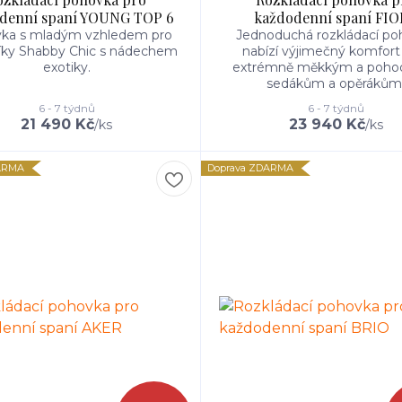
denní spaní YOUNG TOP 6
každodenní spaní FI
ka s mladým vzhledem pro
Jednoduchá rozkládací po
íky Shabby Chic s nádechem
nabízí výjimečný komfort
exotiky.
extrémně měkkým a poho
sedákům a opěrákům
6 - 7 týdnů
6 - 7 týdnů
21 490 Kč
23 940 Kč
/
ks
/
ks
ARMA
Doprava ZDARMA