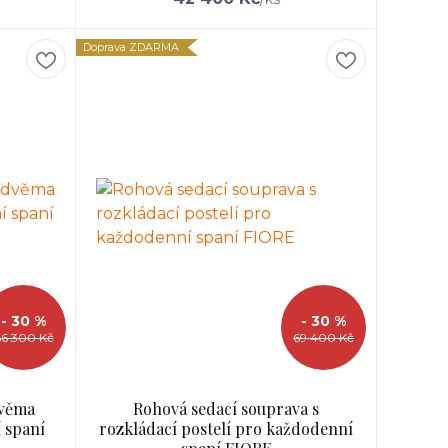
Doprava ZDARMA
- 30 %
- 30 %
66 300 Kč
69 400 Kč
dvěma
Rohová sedací souprava s
 spaní
rozkládací postelí pro každodenní