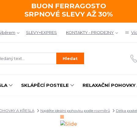
BUON FERRAGOSTO
SRPNOVÉ SLEVY AŽ 30%
výběrem
SLEVY+EXPRES
KONTAKTY - PRODEJNY
Ví
Hledat
SLA
SKLÁPĚCÍ POSTELE
RELAXAČNÍ POHOVKY 
OHOVKY A KŘESLA
Najděte ideální pohovku podle rozměrů
Délka poste