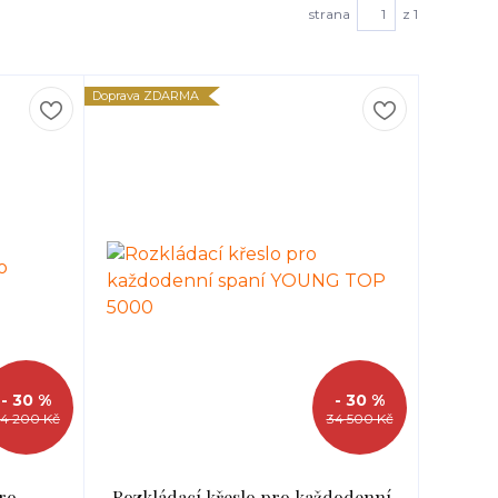
strana
z 1
Doprava ZDARMA
- 30 %
- 30 %
4 200 Kč
34 500 Kč
ro
Rozkládací křeslo pro každodenní