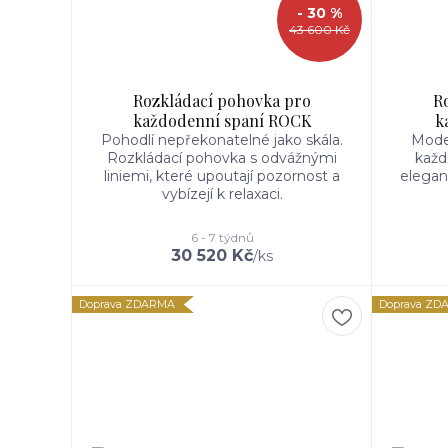
- 30 %
43 600 Kč
Rozkládací pohovka pro
R
každodenní spaní ROCK
k
Pohodlí nepřekonatelné jako skála.
Moder
Rozkládací pohovka s odvážnými
každ
liniemi, které upoutají pozornost a
elegan
vybízejí k relaxaci.
6 - 7 týdnů
30 520 Kč
/
ks
Doprava ZDARMA
Doprava ZD