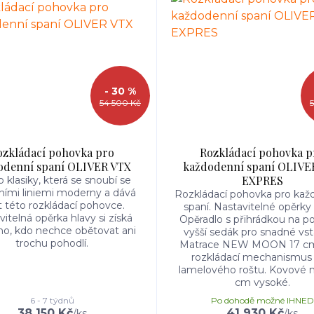
- 30 %
54 500 Kč
ozkládací pohovka pro
Rozkládací pohovka p
odenní spaní OLIVER VTX
každodenní spaní OLIVE
EXPRES
 klasiky, která se snoubí se
ními liniemi moderny a dává
Rozkládací pohovka pro kaž
t této rozkládací pohovce.
spaní. Nastavitelné opěrky 
itelná opěrka hlavy si získá
Opěradlo s přihrádkou na po
o, kdo nechce obětovat ani
vyšší sedák pro snadné vst
trochu pohodlí.
Matrace NEW MOON 17 cm 
rozkládací mechanismus
lamelového roštu. Kovové 
cm vysoké.
6 - 7 týdnů
Po dohodě možné IHNED
38 150 Kč
41 930 Kč
/
ks
/
ks