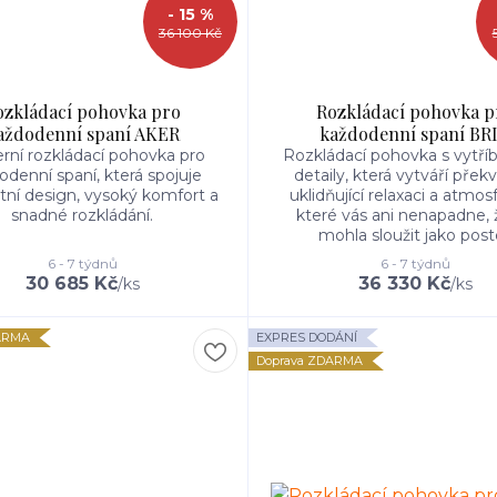
- 15 %
36 100 Kč
ozkládací pohovka pro
Rozkládací pohovka p
aždodenní spaní AKER
každodenní spaní BR
ní rozkládací pohovka pro
Rozkládací pohovka s vytř
odenní spaní, která spojuje
detaily, která vytváří přek
tní design, vysoký komfort a
uklidňující relaxaci a atmos
snadné rozkládání.
které vás ani nenapadne, 
mohla sloužit jako poste
6 - 7 týdnů
6 - 7 týdnů
30 685 Kč
36 330 Kč
/
ks
/
ks
ARMA
EXPRES DODÁNÍ
Doprava ZDARMA