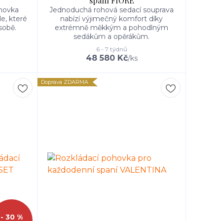
spaní FIORE
hovka
Jednoduchá rohová sedací souprava
e, které
nabízí výjimečný komfort díky
sobě.
extrémně měkkým a pohodlným
sedákům a opěrákům.
6 - 7 týdnů
48 580 Kč
/
ks
Doprava ZDARMA
- 30 %