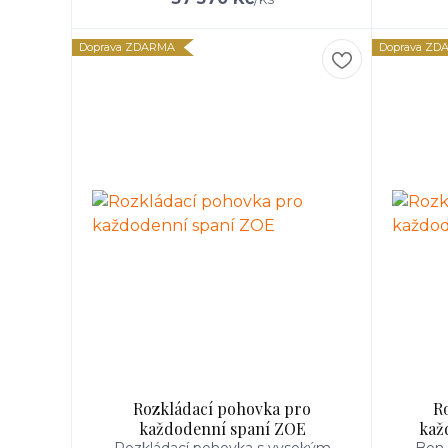
Doprava ZDARMA
Doprava ZD
Rozkládací pohovka pro
R
každodenní spaní ZOE
kaž
Rozkládací pohovka s vysokým
Bon 