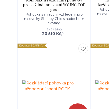
pro každodenní spaní YOUNG TOP
každo
5000
Pohov
milovn
Pohovka s mladým vzhledem pro
milovníky Shabby Chic s nádechem
exotiky.
6 - 7 týdnů
20 510 Kč
/
ks
Doprava ZDARMA
Doprava ZD