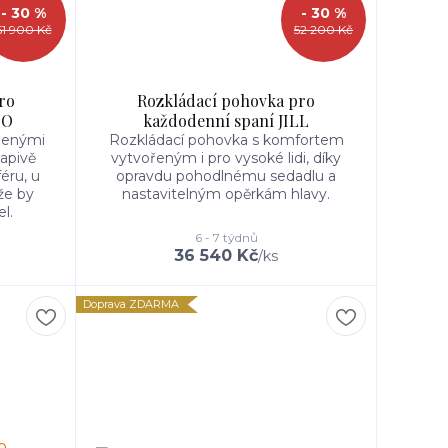
- 30 %
- 30 %
51 900 Kč
52 200 Kč
ro
Rozkládací pohovka pro
IO
každodenní spaní JILL
íbenými
Rozkládací pohovka s komfortem
vapivě
vytvořeným i pro vysoké lidi, díky
féru, u
opravdu pohodlnému sedadlu a
že by
nastavitelným opěrkám hlavy.
l.
6 - 7 týdnů
36 540 Kč
/
ks
Doprava ZDARMA