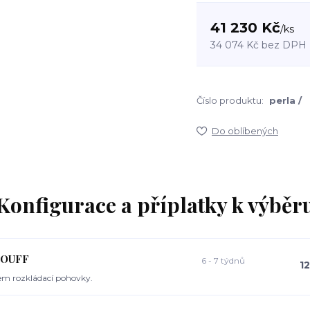
41 230 Kč
/
ks
34 074 Kč
bez DPH
Číslo produktu:
perla /
Do oblíbených
Konfigurace a příplatky k výběr
POUFF
6 - 7 týdnů
1
em rozkládací pohovky.