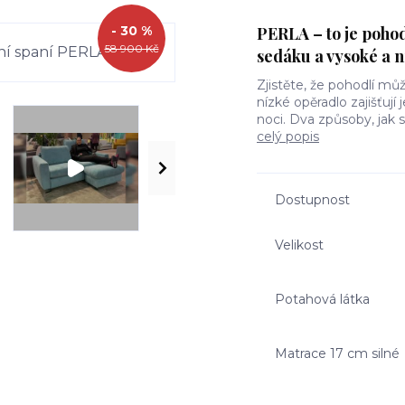
- 30 %
PERLA – to je pohod
58 900 Kč
sedáku a vysoké a n
Zjistěte, že pohodlí mů
nízké opěradlo zajišťují
noci. Dva způsoby, jak 
celý popis
Dostupnost
Velikost
Potahová látka
Matrace 17 cm silné