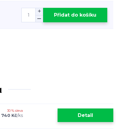
Přidat do košíku
u
30 % sleva
Detail
2 740 Kč
/
ks