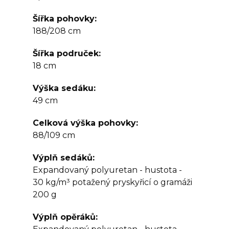
Šířka pohovky
188/208 cm
Šířka područek
18 cm
Výška sedáku
49 cm
Celková výška pohovky
88/109 cm
Výplň sedáků
Expandovaný polyuretan - hustota -
30 kg/m³ potažený pryskyřicí o gramáži
200 g
Výplň opěráků