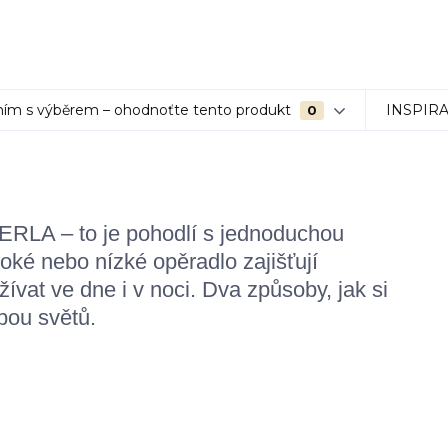
ím s výběrem – ohodnoťte tento produkt
INSPIR
0
PERLA – to je pohodlí s jednoduchou
oké nebo nízké opěradlo zajišťují
žívat ve dne i v noci. Dva způsoby, jak si
bou světů.