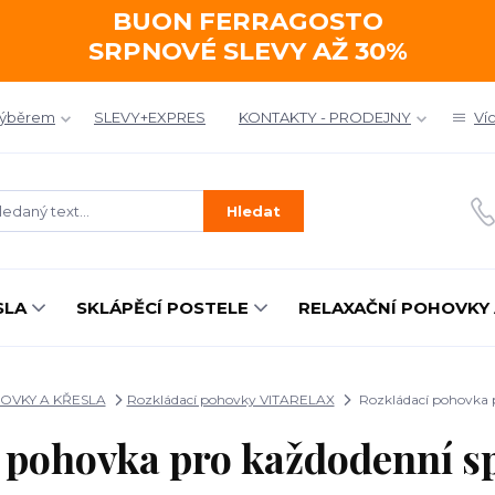
BUON FERRAGOSTO
SRPNOVÉ SLEVY AŽ 30%
výběrem
SLEVY+EXPRES
KONTAKTY - PRODEJNY
Ví
Hledat
SLA
SKLÁPĚCÍ POSTELE
RELAXAČNÍ POHOVKY 
OVKY A KŘESLA
Rozkládací pohovky VITARELAX
Rozkládací pohovka 
 pohovka pro každodenní 