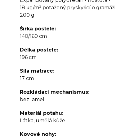
Expandovaný polyuretan - hustota -
18 kg/m³ potažený pryskyřicí o gramáži
200 g
Šířka postele
140/160 cm
Délka postele
196 cm
Síla matrace
17 cm
Rozkládací mechanismus
bez lamel
Materiál potahu
Látka, umělá kůže
Kovové nohy