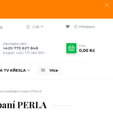
ce
CZK
Přihlášení
Zavolejte nám.
0
ks
+420 775 627 848
0,00 Kč
English: +420 737 380 990
A TV KŘESLA
Více
pro každodenní spaní PERLA
spaní PERLA